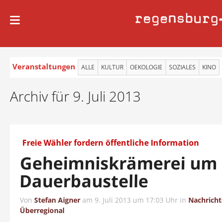
regensburg
Veranstaltungen
ALLE
KULTUR
OEKOLOGIE
SOZIALES
KINO
Archiv für 9. Juli 2013
Freie Wähler fordern öffentliche Information
Geheimniskrämerei um
Dauerbaustelle
Von
Stefan Aigner
am
9. Juli 2013 um 17:03 Uhr
in
Nachrich
Überregional