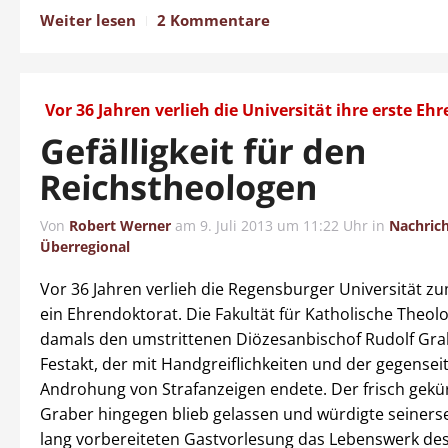
Weiter lesen
2 Kommentare
Vor 36 Jahren verlieh die Universität ihre erste E
Gefälligkeit für den
Reichstheologen
Von
Robert Werner
am
9. Juli 2013 um 11:22 Uhr
in
Nachric
Überregional
Vor 36 Jahren verlieh die Regensburger Universität z
ein Ehrendoktorat. Die Fakultät für Katholische Theolo
damals den umstrittenen Diözesanbischof Rudolf Gra
Festakt, der mit Handgreiflichkeiten und der gegensei
Androhung von Strafanzeigen endete. Der frisch gekürt
Graber hingegen blieb gelassen und würdigte seinersei
lang vorbereiteten Gastvorlesung das Lebenswerk des