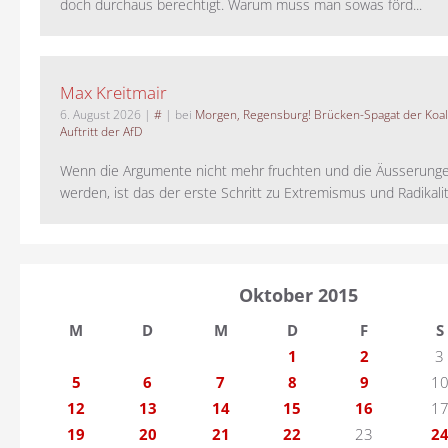
doch durchaus berechtigt. Warum muss man sowas förd...
Max Kreitmair
6. August 2026
|
#
| bei
Morgen, Regensburg! Brücken-Spagat der Koali
Auftritt der AfD
Wenn die Argumente nicht mehr fruchten und die Äusserung
werden, ist das der erste Schritt zu Extremismus und Radikalitä
Oktober 2015
M
D
M
D
F
S
1
2
3
5
6
7
8
9
1
12
13
14
15
16
1
19
20
21
22
23
2