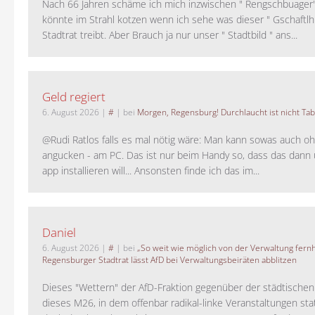
Nach 66 Jahren schäme ich mich inzwischen " Rengschbuager" 
könnte im Strahl kotzen wenn ich sehe was dieser " Gschaftl
Stadtrat treibt. Aber Brauch ja nur unser " Stadtbild " ans...
Geld regiert
6. August 2026
|
#
| bei
Morgen, Regensburg! Durchlaucht ist nicht Tab
@Rudi Ratlos falls es mal nötig wäre: Man kann sowas auch o
angucken - am PC. Das ist nur beim Handy so, dass das dann 
app installieren will... Ansonsten finde ich das im...
Daniel
6. August 2026
|
#
| bei
„So weit wie möglich von der Verwaltung fernh
Regensburger Stadtrat lässt AfD bei Verwaltungsbeiräten abblitzen
Dieses "Wettern" der AfD-Fraktion gegenüber der städtische
dieses M26, in dem offenbar radikal-linke Veranstaltungen stat