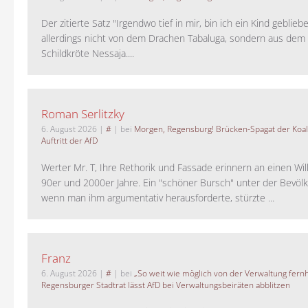
Der zitierte Satz "Irgendwo tief in mir, bin ich ein Kind geblie
allerdings nicht von dem Drachen Tabaluga, sondern aus dem 
Schildkröte Nessaja....
Roman Serlitzky
6. August 2026
|
#
| bei
Morgen, Regensburg! Brücken-Spagat der Koali
Auftritt der AfD
Werter Mr. T, Ihre Rethorik und Fassade erinnern an einen Wil
90er und 2000er Jahre. Ein "schöner Bursch" unter der Bevölk
wenn man ihm argumentativ herausforderte, stürzte ...
Franz
6. August 2026
|
#
| bei
„So weit wie möglich von der Verwaltung fernh
Regensburger Stadtrat lässt AfD bei Verwaltungsbeiräten abblitzen