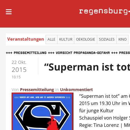
regensburg
Veranstaltungen
ALLE
KULTUR
OEKOLOGIE
SOZIALES
KINO
22 Okt.
“Superman ist to
2015
10:15
Von
Pressemitteilung
in
Unkommentiert
“Superman ist tot” am
2015 um 19.30 Uhr im 
für junge Kultur
Schauspiel von Holger
Regie: Tina Lorenz | Mi