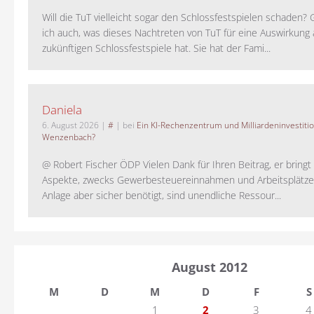
Will die TuT vielleicht sogar den Schlossfestspielen schaden?
ich auch, was dieses Nachtreten von TuT für eine Auswirkung 
zukünftigen Schlossfestspiele hat. Sie hat der Fami...
Daniela
6. August 2026
|
#
| bei
Ein KI-Rechenzentrum und Milliardeninvestiti
Wenzenbach?
@ Robert Fischer ÖDP Vielen Dank für Ihren Beitrag, er bring
Aspekte, zwecks Gewerbesteuereinnahmen und Arbeitsplätze
Anlage aber sicher benötigt, sind unendliche Ressour...
August 2012
M
D
M
D
F
S
1
2
3
4