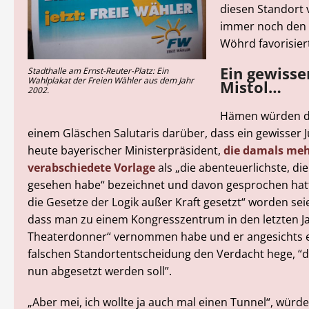
diesen Standort 
immer noch den
Wöhrd favorisier
Ein gewisse
Stadthalle am Ernst-Reuter-Platz: Ein
Wahlplakat der Freien Wähler aus dem Jahr
Mistol…
2002.
Hämen würden di
einem Gläschen Salutaris darüber, dass ein gewisser J
heute bayerischer Ministerpräsident,
die damals meh
verabschiedete Vorlage
als „die abenteuerlichste, die 
gesehen habe“ bezeichnet und davon gesprochen hatt
die Gesetze der Logik außer Kraft gesetzt“ worden sei
dass man zu einem Kongresszentrum in den letzten J
Theaterdonner“ vernommen habe und er angesichts e
falschen Standortentscheidung den Verdacht hege, “d
nun abgesetzt werden soll”.
„Aber mei, ich wollte ja auch mal einen Tunnel“, würd