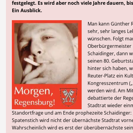
festgelegt. Es wird aber noch viele Jahre dauern, bi
Ein Ausblick.
Man kann Günther Ri
sehr, sehr langes L
wünschen. Folgt ma
Oberbürgermeister
Schaidinger, dann wi
seinen 80. Geburtst
hinter sich haben, 
Reuter-Platz ein Kul
Kongresszentrum („
werden wird. Am Mi
debattierte der Re
Stadtrat wieder ein
Standortfrage und am Ende prophezeite Schaidinger:
Spatenstich wird nicht der übernächste Stadtrat vor
Wahrscheinlich wird es erst der überübernächste sein.