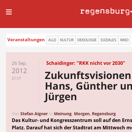
regensburg
Veranstaltungen
ALLE
KULTUR
OEKOLOGIE
SOZIALES
KINO
Schaidinger: "RKK nicht vor 2030"
26 Sep.
2012
Zukunftsvisionen
21:17
Hans, Günther u
Jürgen
Von
Stefan Aigner
in
Meinung
,
Morgen, Regensburg
Das Kultur- und Kongresszentrum soll auf den Erns
Platz. Darauf hat sich der Stadtrat am Mittwoch m