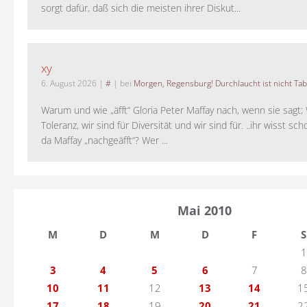
sorgt dafür, daß sich die meisten ihrer Diskut...
xy
6. August 2026
|
#
| bei
Morgen, Regensburg! Durchlaucht ist nicht Tab
Warum und wie „äfft“ Gloria Peter Maffay nach, wenn sie sagt; 
Toleranz, wir sind für Diversität und wir sind für. ..ihr wisst sch
da Maffay „nachgeäfft“? Wer ...
Mai 2010
M
D
M
D
F
S
1
3
4
5
6
7
8
10
11
12
13
14
1
17
18
19
20
21
2