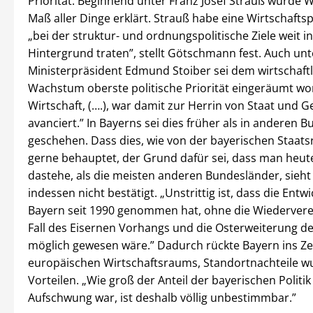
Priorität. Beginnend unter Franz Josef Strauß wurd
Maß aller Dinge erklärt. Strauß habe eine Wirtschaftspo
„bei der struktur- und ordnungspolitische Ziele weit i
Hintergrund traten”, stellt Götschmann fest. Auch unt
Ministerpräsident Edmund Stoiber sei dem wirtschaft
Wachstum oberste politische Priorität eingeräumt wo
Wirtschaft, (….), war damit zur Herrin von Staat und G
avanciert.” In Bayerns sei dies früher als in anderen 
geschehen. Dass dies, wie von der bayerischen Staats
gerne behauptet, der Grund dafür sei, dass man heut
dastehe, als die meisten anderen Bundesländer, sie
indessen nicht bestätigt. „Unstrittig ist, dass die Entwi
Bayern seit 1990 genommen hat, ohne die Wiedervere
Fall des Eisernen Vorhangs und die Osterweiterung de
möglich gewesen wäre.” Dadurch rückte Bayern ins Z
europäischen Wirtschaftsraums, Standortnachteile w
Vorteilen. „Wie groß der Anteil der bayerischen Politi
Aufschwung war, ist deshalb völlig unbestimmbar.”