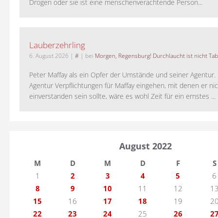
Drogen oder sie ist eine menschenverachtende Person...
Lauberzehrling
6. August 2026
|
#
| bei
Morgen, Regensburg! Durchlaucht ist nicht Tab
Peter Maffay als ein Opfer der Umstände und seiner Agentur. S
Agentur Verpflichtungen für Maffay eingehen, mit denen er ni
einverstanden sein sollte, wäre es wohl Zeit für ein ernstes ...
August 2022
M
D
M
D
F
S
1
2
3
4
5
6
8
9
10
11
12
1
15
16
17
18
19
2
22
23
24
25
26
2