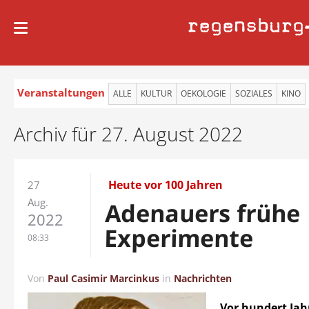
regensburg
Veranstaltungen
ALLE
KULTUR
OEKOLOGIE
SOZIALES
KINO
Archiv für 27. August 2022
Heute vor 100 Jahren
27
Aug.
Adenauers frühe
2022
Experimente
08:33
Von
Paul Casimir Marcinkus
in
Nachrichten
Vor hundert Jah