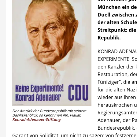
München ein de
Duell zwischen
der alten Schule
Streitpunkt: di
Republik.
KONRAD ADENAU
EXPERIMENTE! S
den Kanzler der 
Restauration, de
Fünfziger”, die a
für die alten Naz
wieder aus ihren
herauskrochen un
Der Atatürk der Bundesrepublik mit seinem
Regierungsämter 
Basiliskenblick: so kennt man ihn. Plakat:
Konrad-Adenauer-Stiftung
Adenauer, der Pa
Bundesrepublik,
Garant von Solidität, um nicht zu sagen: von festzeme