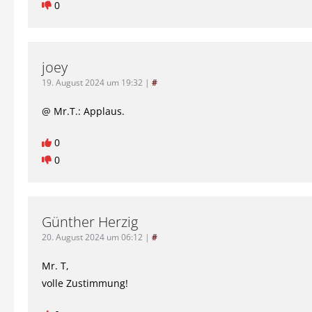
0
joey
19. August 2024 um 19:32
|
#
@ Mr.T.: Applaus.
0
0
Günther Herzig
20. August 2024 um 06:12
|
#
Mr. T,
volle Zustimmung!