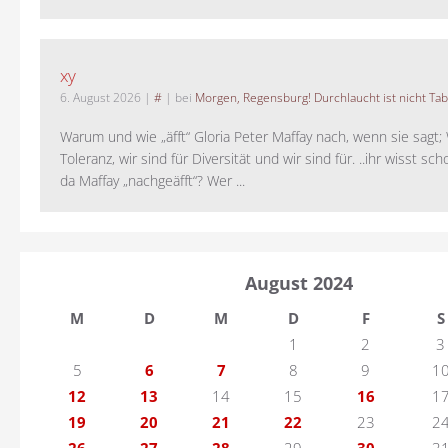
xy
6. August 2026
|
#
| bei
Morgen, Regensburg! Durchlaucht ist nicht Tab
Warum und wie „äfft“ Gloria Peter Maffay nach, wenn sie sagt; 
Toleranz, wir sind für Diversität und wir sind für. ..ihr wisst sch
da Maffay „nachgeäfft“? Wer ...
August 2024
M
D
M
D
F
S
1
2
3
5
6
7
8
9
1
12
13
14
15
16
1
19
20
21
22
23
2
26
27
28
29
30
3