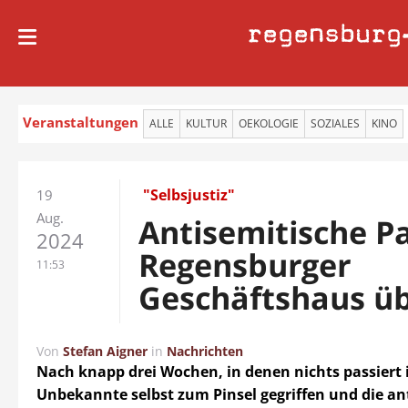
regensburg
Veranstaltungen
ALLE
KULTUR
OEKOLOGIE
SOZIALES
KINO
"Selbsjustiz"
19
Aug.
Antisemitische P
2024
Regensburger
11:53
Geschäftshaus ü
Von
Stefan Aigner
in
Nachrichten
Nach knapp drei Wochen, in denen nichts passiert 
Unbekannte selbst zum Pinsel gegriffen und die an