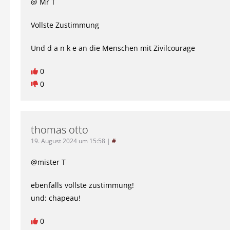
@ Mr T
Vollste Zustimmung
Und d a n k e an die Menschen mit Zivilcourage
0
0
thomas otto
19. August 2024 um 15:58
|
#
@mister T
ebenfalls vollste zustimmung!
und: chapeau!
0