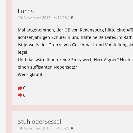
Luchs
19. November 2013 um 11:26
|
#
Mal angenommen, der OB von Regensburg hätte eine Affä
achtzehjährigen Schülerin und hätte heiße Dates im Rath
ist jenseits der Grenze von Geschmack und Vorstellungskr
legal.
Und das wäre Ihnen keine Story wert, Herr Aigner? Noch 
einen süffisanten Nebensatz?
Wer’s glaubt…
0
0
StuhloderSessel
19. November 2013 um 11:52
|
#