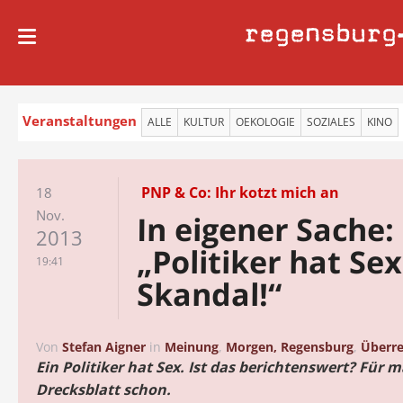
regensburg
Veranstaltungen
ALLE
KULTUR
OEKOLOGIE
SOZIALES
KINO
PNP & Co: Ihr kotzt mich an
18
Nov.
In eigener Sache:
2013
„Politiker hat Sex
19:41
Skandal!“
Von
Stefan Aigner
in
Meinung
,
Morgen, Regensburg
,
Überre
Ein Politiker hat Sex. Ist das berichtenswert? Für 
Drecksblatt schon.