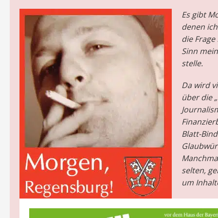
Es gibt M
denen ich
die Frage
Sinn mein
stelle.
Da wird vi
über die 
Journalis
Finanzierb
Blatt-Bin
Glaubwürd
Manchmal
selten, ge
um Inhalt