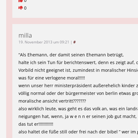
0
0
milla
19. November 2013 um 09:21
|
#
“Als Ehemann, der damit seinen Ehemann betrügt,
halte ich sein Tun für berichtenswert, denn es zeigt auf, 
Vorbild nicht geeignet ist, zumindest in moralischer Hinsi
was für eine verlogene moral!!!!!
wenn unser herr ministerpräsident außerehelich kinder ze
völlig normal oder der bürgermeister von berlin etwas gr
moralische ansicht vertritt???????
also wirklich leute, was geht es das volk an, was ein landr
neigungen hat, wenn, ja w e n n er seinen job gut macht,
das tut er!!!!!!!!!!!!
also haltet die füße still oder frei nach der bibel ” wer im 