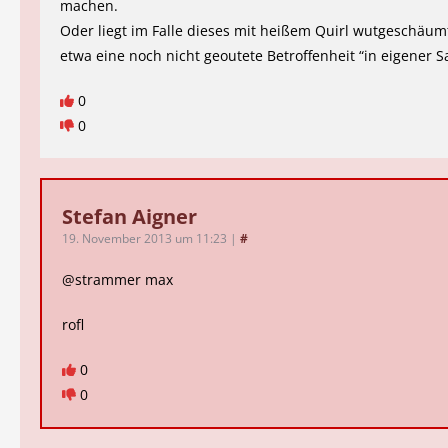
machen.
Oder liegt im Falle dieses mit heißem Quirl wutgeschäumt
etwa eine noch nicht geoutete Betroffenheit “in eigener S
0
0
Stefan Aigner
19. November 2013 um 11:23
|
#
@strammer max
rofl
0
0