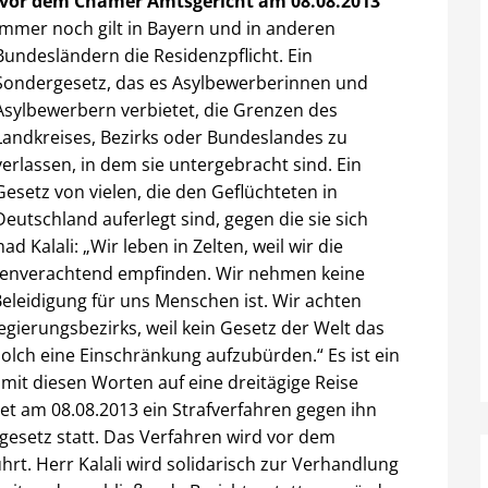
vor dem Chamer Amtsgericht am 08.08.2013
Immer noch gilt in Bayern und in anderen
Bundesländern die Residenzpflicht. Ein
Sondergesetz, das es Asylbewerberinnen und
Asylbewerbern verbietet, die Grenzen des
Landkreises, Bezirks oder Bundeslandes zu
verlassen, in dem sie untergebracht sind. Ein
Gesetz von vielen, die den Geflüchteten in
Deutschland auferlegt sind, gegen die sie sich
Kalali: „Wir leben in Zelten, weil wir die
chenverachtend empfinden. Wir nehmen keine
Beleidigung für uns Menschen ist. Wir achten
gierungsbezirks, weil kein Gesetz der Welt das
lch eine Einschränkung aufzubürden.“ Es ist ein
mit diesen Worten auf eine dreitägige Reise
et am 08.08.2013 ein Strafverfahren gegen ihn
esetz statt. Das Verfahren wird vor dem
t. Herr Kalali wird solidarisch zur Verhandlung