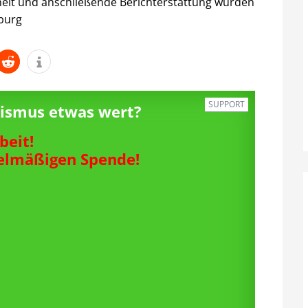
heit und anschließende Berichterstattung würden
sburg
SUPPORT
alismus etwas wert?
beit!
gelmäßigen Spende!