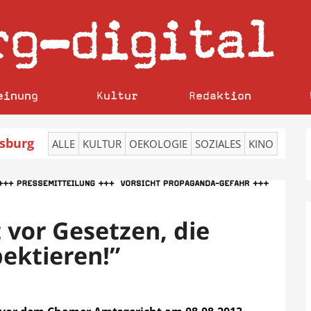
rg
digital
–
einung
Kultur
Redaktion
sburg
ALLE
KULTUR
OEKOLOGIE
SOZIALES
KINO
 vor Gesetzen, die
pektieren!”