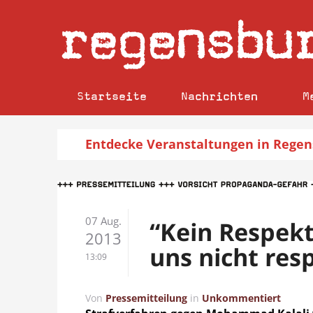
regensbu
Startseite
Nachrichten
M
Entdecke
Veranstaltungen
in Regen
07 Aug.
“Kein Respekt
2013
uns nicht res
13:09
Von
Pressemitteilung
in
Unkommentiert