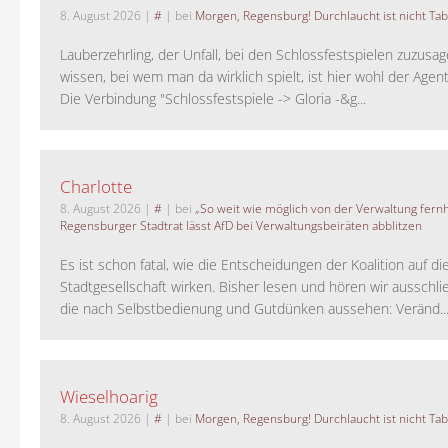
8. August 2026
|
#
| bei
Morgen, Regensburg! Durchlaucht ist nicht Tab
Lauberzehrling, der Unfall, bei den Schlossfestspielen zuzusa
wissen, bei wem man da wirklich spielt, ist hier wohl der Agent
Die Verbindung "Schlossfestspiele -> Gloria -&g...
Charlotte
8. August 2026
|
#
| bei
„So weit wie möglich von der Verwaltung fernh
Regensburger Stadtrat lässt AfD bei Verwaltungsbeiräten abblitzen
Es ist schon fatal, wie die Entscheidungen der Koalition auf di
Stadtgesellschaft wirken. Bisher lesen und hören wir ausschli
die nach Selbstbedienung und Gutdünken aussehen: Veränd..
Wieselhoarig
8. August 2026
|
#
| bei
Morgen, Regensburg! Durchlaucht ist nicht Tab