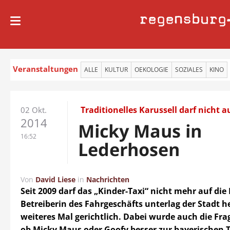
regensburg
Veranstaltungen
ALLE
KULTUR
OEKOLOGIE
SOZIALES
KINO
Traditionelles Karussell darf nicht a
02 Okt.
2014
Micky Maus in
16:52
Lederhosen
Von
David Liese
in
Nachrichten
Seit 2009 darf das „Kinder-Taxi“ nicht mehr auf die 
Betreiberin des Fahrgeschäfts unterlag der Stadt h
weiteres Mal gerichtlich. Dabei wurde auch die Frag
ob Micky Maus oder Goofy besser zur bayerischen T