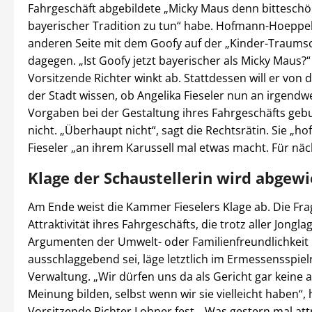
Fahrgeschäft abgebildete „Micky Maus denn bitteschö
bayerischer Tradition zu tun“ habe. Hofmann-Hoeppel 
anderen Seite mit dem Goofy auf der „Kinder-Traumsc
dagegen. „Ist Goofy jetzt bayerischer als Micky Maus?“
Vorsitzende Richter winkt ab. Stattdessen will er von 
der Stadt wissen, ob Angelika Fieseler nun an irgendw
Vorgaben bei der Gestaltung ihres Fahrgeschäfts geb
nicht. „Überhaupt nicht“, sagt die Rechtsrätin. Sie „hof
Fieseler „an ihrem Karussell mal etwas macht. Für näch
Klage der Schaustellerin wird abgew
Am Ende weist die Kammer Fieselers Klage ab. Die Fra
Attraktivität ihres Fahrgeschäfts, die trotz aller Jongla
Argumenten der Umwelt- oder Familienfreundlichkeit
ausschlaggebend sei, läge letztlich im Ermessensspie
Verwaltung. „Wir dürfen uns da als Gericht gar keine 
Meinung bilden, selbst wenn wir sie vielleicht haben“, 
Vorsitzende Richter Lohner fest. „Was gestern mal attr