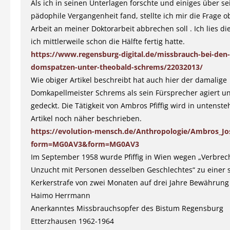
Als ich in seinen Unterlagen forschte und einiges über se
pädophile Vergangenheit fand, stellte ich mir die Frage ob
Arbeit an meiner Doktorarbeit abbrechen soll . Ich lies di
ich mittlerweile schon die Hälfte fertig hatte.
https://www.regensburg-digital.de/missbrauch-bei-den-
domspatzen-unter-theobald-schrems/22032013/
Wie obiger Artikel beschreibt hat auch hier der damalige
Domkapellmeister Schrems als sein Fürsprecher agiert u
gedeckt. Die Tätigkeit von Ambros Pfiffig wird in untens
Artikel noch näher beschrieben.
https://evolution-mensch.de/Anthropologie/Ambros_Jose
form=MG0AV3&form=MG0AV3
Im September 1958 wurde Pfiffig in Wien wegen „Verbrec
Unzucht mit Personen desselben Geschlechtes“ zu einer
Kerkerstrafe von zwei Monaten auf drei Jahre Bewährung v
Haimo Herrmann
Anerkanntes Missbrauchsopfer des Bistum Regensburg
Etterzhausen 1962-1964