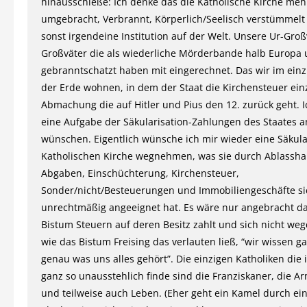
hinausschieße: Ich denke das die Katholische Kirche me
umgebracht, Verbrannt, Körperlich/Seelisch verstümmelt 
sonst irgendeine Institution auf der Welt. Unsere Ur-Gro
Großväter die als wiederliche Mörderbande halb Europa 
gebranntschatzt haben mit eingerechnet. Das wir im ein
der Erde wohnen, in dem der Staat die Kirchensteuer einz
Abmachung die auf Hitler und Pius den 12. zurück geht. 
eine Aufgabe der Säkularisation-Zahlungen des Staates a
wünschen. Eigentlich wünsche ich mir wieder eine Säkula
Katholischen Kirche wegnehmen, was sie durch Ablassha
Abgaben, Einschüchterung, Kirchensteuer,
Sonder/nicht/Besteuerungen und Immobiliengeschäfte si
unrechtmäßig angeeignet hat. Es wäre nur angebracht da
Bistum Steuern auf deren Besitz zahlt und sich nicht we
wie das Bistum Freising das verlauten ließ, “wir wissen ga
genau was uns alles gehört”. Die einzigen Katholiken die 
ganz so unausstehlich finde sind die Franziskaner, die A
und teilweise auch Leben. (Eher geht ein Kamel durch ei