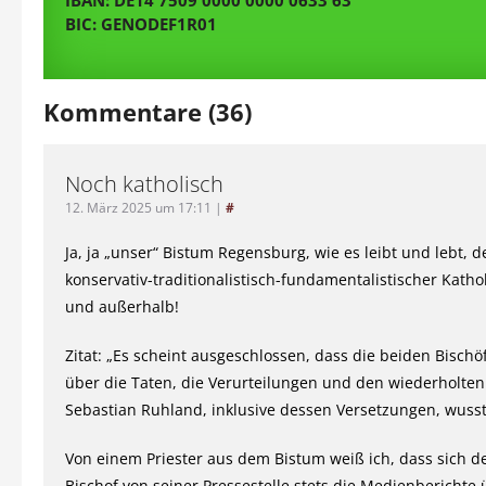
IBAN: DE14 7509 0000 0000 0633 63
BIC: GENODEF1R01
Kommentare (36)
Noch katholisch
12. März 2025 um 17:11
|
#
Ja, ja „unser“ Bistum Regensburg, wie es leibt und lebt, de
konservativ-traditionalistisch-fundamentalistischer Katho
und außerhalb!
Zitat: „Es scheint ausgeschlossen, dass die beiden Bischö
über die Taten, die Verurteilungen und den wiederholten
Sebastian Ruhland, inklusive dessen Versetzungen, wusst
Von einem Priester aus dem Bistum weiß ich, dass sich de
Bischof von seiner Pressestelle stets die Medienberichte 