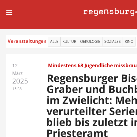
regensburg
Veranstaltungen
ALLE
KULTUR
OEKOLOGIE
SOZIALES
KINO
Mindestens 68 Jugendliche missbra
12
März
Regensburger Bis
2025
Graber und Buch
15:38
im Zwielicht: Me
verurteilter Seri
blieb bis zuletzt 
Priesteramt