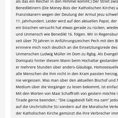
als das ein Reicher in den Himmel kommt.) Der Streit zwi
Benediktinern (Die Money-Bois der Katholischen Kirche) 
Franziskanern wegen der Deutung der Armut Jesu schwel
11. Jahrhundert. Leider wird auf den aktuellen Papst, de
ein bisschen versucht hat etwas gerade zu rücken, wiede
und Unmensch wie Benedikt 16. folgen. Wir in Regensbur
seit über 70 Jahren in Anführungszeichen Pech mit den Bi
erinnere mich noch deutlich an die Einsetztungsrede des
Unmenschen Ludwig Müller im Dom zu Rgbg. Als Evangel
Domspatz hinter diesem Mann beim Hochaltar gestanden 
er mehrere Stunden über anders-Gläubige, Homosexuell
alle Menschen die ihm nicht in den Kram passten herzog
nie vergessen. Was man über den aktuellen Bischof und 
Medium über die Vorgänger zu lesen bekommt, ist einfac
Mit den Worten von Maxi Schaffroth von gestern möchte 
Tirade gerne beenden.: “Die Liagabeidl fallt ma zam” jedo
auf die Unchristliche SU sondern auf die Moralische Ve
der Katholischen Kirche gemünzt die ihre Verbrecher im