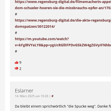
https://www.regensburg-digital.de/filmemacherin-appell
dom-schueler-hoeren-sie-die-missbrauchs-opfer-an/170
#
https://www.regensburg-digital.de/die-akte-regensburg
domspatzen/30122014/
#
https://m.youtube.com/watch?
v=kFglRVYeLY8&pp=ygUcRGllIFPDvG5kZW4gZGVyIFNh
#
9
2
Eslarner
14. März 2025 um 10:26
|
#
Da bleibt einem sprichwörtlich “die Spucke weg”. Danke f