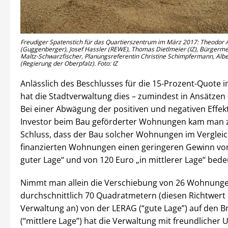
Freudiger Spatenstich für das Quartierszentrum im März 2017: Theodor
(Guggenberger), Josef Hassler (REWE), Thomas Dietlmeier (IZ), Bürgerme
Maltz-Schwarzfischer, Planungsreferentin Christine Schimpfermann, Albe
(Regierung der Oberpfalz). Foto: IZ
Anlässlich des Beschlusses für die 15-Prozent-Quote i
hat die Stadtverwaltung dies – zumindest in Ansätzen 
Bei einer Abwägung der positiven und negativen Effekt
Investor beim Bau geförderter Wohnungen kam man
Schluss, dass der Bau solcher Wohnungen im Vergleich
finanzierten Wohnungen einen geringeren Gewinn von
guter Lage“ und von 120 Euro „in mittlerer Lage“ bed
Nimmt man allein die Verschiebung von 26 Wohnunge
durchschnittlich 70 Quadratmetern (diesen Richtwert 
Verwaltung an) von der LERAG (“gute Lage”) auf den B
(“mittlere Lage”) hat die Verwaltung mit freundlicher