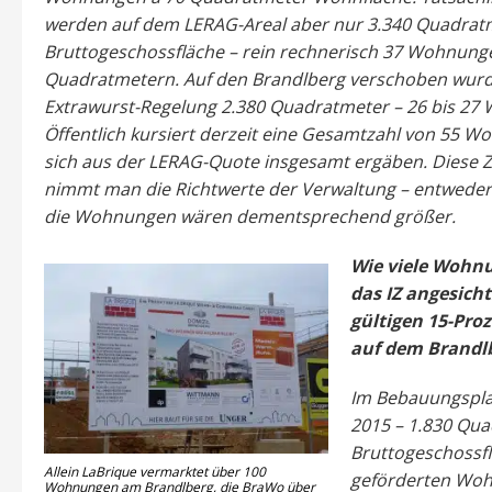
werden auf dem LERAG-Areal aber nur 3.340 Quadrat
Bruttogeschossfläche – rein rechnerisch 37 Wohnung
Quadratmetern.
Auf den Brandlberg verschoben wurd
Extrawurst-Regelung 2.380 Quadratmeter – 26 bis 27
Öffentlich kursiert derzeit eine Gesamtzahl von 55 W
sich aus der LERAG-Quote insgesamt ergäben. Diese Za
nimmt man die Richtwerte der Verwaltung – entweder 
die Wohnungen wären dementsprechend größer.
Wie viele Wohn
das IZ angesicht
gültigen 15-Pro
auf dem Brandl
Im Bebauungspla
2015 – 1.830 Qu
Bruttogeschossfl
Allein LaBrique vermarktet über 100
geförderten Wo
Wohnungen am Brandlberg, die BraWo über