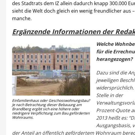
des Stadtrats dem IZ allein dadurch knapp 300.000 Eu
sieht die Welt doch gleich ein wenig freundlicher aus 
manche.
Ergänzende Informationen der Redak
Welche Wohnbe
für die Errechn
herangezogen?
Dazu sind die An
jeweiligen Besch
widersprüchlich.
Stelle in der
Einfamilienhaus oder Geschosswohnungsbau?
Verwaltungsvorla
Je nach Betrachtung dieser Bebauung am
Brandlberg ergibt sich eine höhere oder
Prozent-Quote a
niedrigere Verpflichtung zum Bau geförderten
2013 heißt es: “D
Wohnraums.
Ausgangsbasis, v
der Anteil an öffentlich gefördertem Wohnraum berech