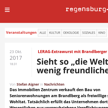
regensburg
Veranstaltungen
ALLE
KULTUR
OEKOLOGIE
SOZIALES
KINO
LERAG-Extrawurst mit Brandlberger
23 Okt.
2017
Sieht so „die Welt
18:31
wenig freundliche
Von
Stefan Aigner
in
Nachrichten
Das Immobilien Zentrum verkauft den Bau von
Seniorenwohnungen am Brandlberg als freiwillige 
Wohltat. Tatsächlich erfüllt das Unternehmen dort
Wesentlichen nur vorgeschriebene Verpflichtungen