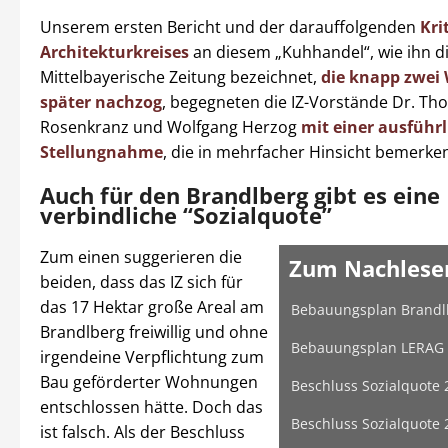
Unserem ersten Bericht und der darauffolgenden
Kri
Architekturkreises
an diesem „Kuhhandel“, wie ihn d
Mittelbayerische Zeitung bezeichnet,
die knapp zwei
später nachzog
, begegneten die IZ-Vorstände Dr. T
Rosenkranz und Wolfgang Herzog
mit einer ausführ
Stellungnahme
, die in mehrfacher Hinsicht bemerken
Auch für den Brandlberg gibt es eine
verbindliche “Sozialquote”
Zum einen suggerieren die
Zum Nachlese
beiden, dass das IZ sich für
das 17 Hektar große Areal am
Bebauungsplan Brandl
Brandlberg freiwillig und ohne
Bebauungsplan LERAG
irgendeine Verpflichtung zum
Bau geförderter Wohnungen
Beschluss Sozialquote 
entschlossen hätte. Doch das
Beschluss Sozialquote 
ist falsch. Als der Beschluss