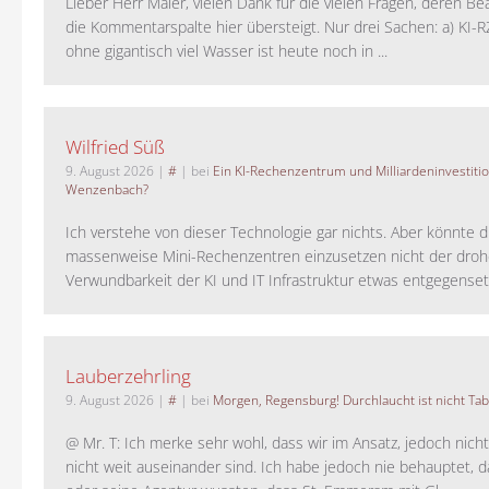
Lieber Herr Maler, vielen Dank für die vielen Fragen, deren B
die Kommentarspalte hier übersteigt. Nur drei Sachen: a) KI-
ohne gigantisch viel Wasser ist heute noch in ...
Wilfried Süß
9. August 2026
|
#
| bei
Ein KI-Rechenzentrum und Milliardeninvestiti
Wenzenbach?
Ich verstehe von dieser Technologie gar nichts. Aber könnte d
massenweise Mini-Rechenzentren einzusetzen nicht der dro
Verwundbarkeit der KI und IT Infrastruktur etwas entgegensetz
Lauberzehrling
9. August 2026
|
#
| bei
Morgen, Regensburg! Durchlaucht ist nicht Tab
@ Mr. T: Ich merke sehr wohl, dass wir im Ansatz, jedoch nicht
nicht weit auseinander sind. Ich habe jedoch nie behauptet, d