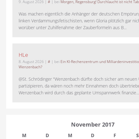
9. August 2026
|
#
| bei
Morgen, Regensburg! Durchlaucht ist nicht Tab
Was machen eigentlich die Anhänger der deutschen Empörung
linken Verdammungsfetischisten, wenn Gloria plötzlich gar nic
worüber unter Zuhilfenahme der Zauberformeln aus B...
HLe
8. August 2026
|
#
| bei
Ein KI-Rechenzentrum und Milliardeninvestiti
Wenzenbach?
@St. Schrödinger "Wenzenbach dürfte doch sicher am neue
partizipieren, da wären noch mehr Einnahmen doch übertrieb
Wenzenbach wird durch das geplante Umspannwerk finanzie...
November 2017
M
D
M
D
F
S