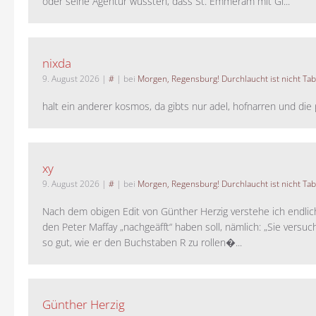
oder seine Agentur wussten, dass St. Emmeram mit Gl...
nixda
9. August 2026
|
#
| bei
Morgen, Regensburg! Durchlaucht ist nicht Tab
halt ein anderer kosmos, da gibts nur adel, hofnarren und die p
xy
9. August 2026
|
#
| bei
Morgen, Regensburg! Durchlaucht ist nicht Tab
Nach dem obigen Edit von Günther Herzig verstehe ich endlich
den Peter Maffay „nachgeäfft“ haben soll, nämlich: „Sie versu
so gut, wie er den Buchstaben R zu rollen�...
Günther Herzig