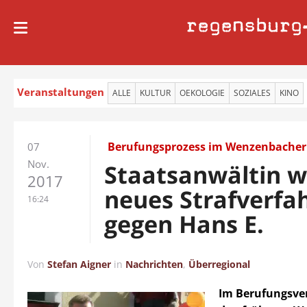
regensburg
Veranstaltungen
ALLE
KULTUR
OEKOLOGIE
SOZIALES
KINO
Berufungsprozess im Wenzenbacher
07
Nov.
Staatsanwältin wi
2017
neues Strafverfa
16:24
gegen Hans E.
Von
Stefan Aigner
in
Nachrichten
,
Überregional
Im Berufungsve