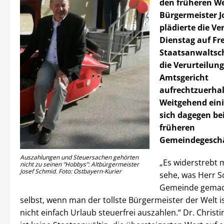
den früheren W
Bürgermeister J
plädierte die V
Dienstag auf Fre
Staatsanwaltsch
die Verurteilung
Amtsgericht
aufrechtzuerhal
Weitgehend ein
sich dagegen bei
früheren
Gemeindegeschä
Auszahlungen und Steuersachen gehörten
„Es widerstrebt 
nicht zu seinen “Hobbys”: Altbürgermeister
Josef Schmid. Foto: Ostbayern-Kurier
sehe, was Herr S
Gemeinde gemach
selbst, wenn man der tollste Bürgermeister der Welt i
nicht einfach Urlaub steuerfrei auszahlen.“ Dr. Christ