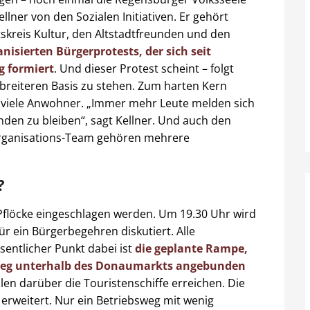
lner von den Sozialen Initiativen. Er gehört
reis Kultur, den Altstadtfreunden und den
anisierten Bürgerprotests, der sich seit
g formiert
. Und dieser Protest scheint – folgt
 breiteren Basis zu stehen. Zum harten Kern
 viele Anwohner. „Immer mehr Leute melden sich
nden zu bleiben“, sagt Kellner. Und auch den
rganisations-Team gehören mehrere
?
Pflöcke eingeschlagen werden. Um 19.30 Uhr wird
ür ein Bürgerbegehren diskutiert. Alle
sentlicher Punkt dabei ist
die geplante Rampe,
erweg unterhalb des Donaumarkts angebunden
len darüber die Touristenschiffe erreichen. Die
erweitert. Nur ein Betriebsweg mit wenig