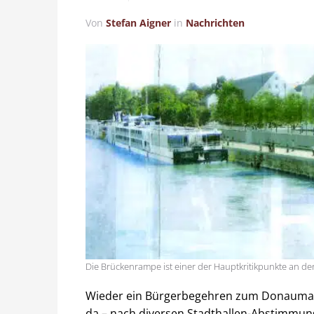
Von
Stefan Aigner
in
Nachrichten
Die Brückenrampe ist einer der Hauptkritikpunkte an de
Wieder ein Bürgerbegehren zum Donaumar
da – nach diversen Stadthallen-Abstimmun