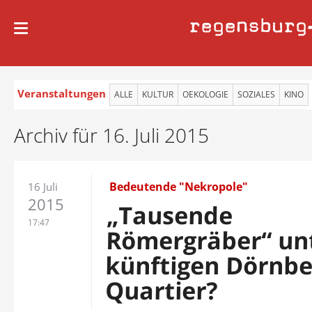
regensburg
Veranstaltungen
ALLE
KULTUR
OEKOLOGIE
SOZIALES
KINO
Archiv für 16. Juli 2015
Bedeutende "Nekropole"
16 Juli
2015
„Tausende
17:47
Römergräber“ u
künftigen Dörnbe
Quartier?