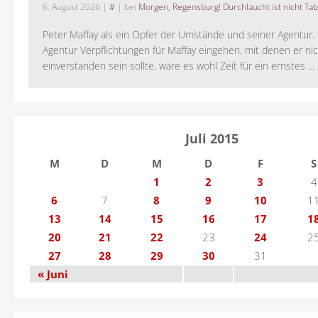
6. August 2026
|
#
| bei
Morgen, Regensburg! Durchlaucht ist nicht Tab
Peter Maffay als ein Opfer der Umstände und seiner Agentur. S
Agentur Verpflichtungen für Maffay eingehen, mit denen er ni
einverstanden sein sollte, wäre es wohl Zeit für ein ernstes ...
Juli 2015
M
D
M
D
F
S
1
2
3
4
6
7
8
9
10
1
13
14
15
16
17
1
20
21
22
23
24
2
27
28
29
30
31
« Juni