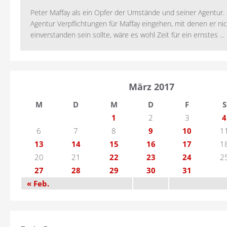
Peter Maffay als ein Opfer der Umstände und seiner Agentur. S
Agentur Verpflichtungen für Maffay eingehen, mit denen er ni
einverstanden sein sollte, wäre es wohl Zeit für ein ernstes ...
März 2017
M
D
M
D
F
S
1
2
3
4
6
7
8
9
10
1
13
14
15
16
17
1
20
21
22
23
24
2
27
28
29
30
31
« Feb.