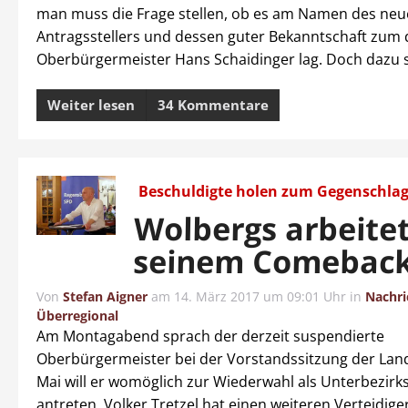
man muss die Frage stellen, ob es am Namen des ne
Antragsstellers und dessen guter Bekanntschaft zum
Oberbürgermeister Hans Schaidinger lag. Doch dazu s
Weiter lesen
34 Kommentare
Beschuldigte holen zum Gegenschlag
Wolbergs arbeite
seinem Comebac
Von
Stefan Aigner
am
14. März 2017 um 09:01 Uhr
in
Nachri
Überregional
Am Montagabend sprach der derzeit suspendierte
Oberbürgermeister bei der Vorstandssitzung der Land
Mai will er womöglich zur Wiederwahl als Unterbezirk
antreten. Volker Tretzel hat einen weiteren Verteidige