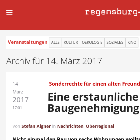
regensburg
Veranstaltungen
ALLE
KULTUR
OEKOLOGIE
SOZIALES
KINO
Archiv für 14. März 2017
Sonderrechte für einen alten Freun
14
März
Eine erstaunliche
2017
Baugenehmigung
17:01
Von
Stefan Aigner
in
Nachrichten
,
Überregional
Nicht einmal den Bau von sechs Wohnungen wollte