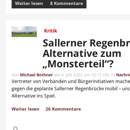
Weiter lesen
8 Kommentare
Kritik
Sallerner Regenb
Alternative zum
„Monsterteil“?
Von
Michael Bothner
am
4. Juli 2022 um 12:11 Uhr
in
Nachri
Vertreter von Verbänden und Bürgerinitiativen mache
gegen die geplante Sallerner Regenbrücke mobil – und
Alternative ins Spiel.
Weiter lesen
26 Kommentare