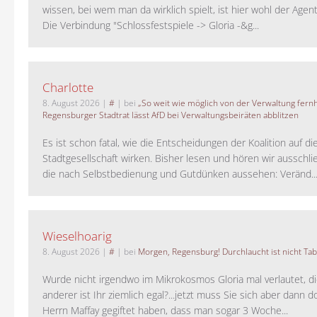
wissen, bei wem man da wirklich spielt, ist hier wohl der Agent
Die Verbindung "Schlossfestspiele -> Gloria -&g...
Charlotte
8. August 2026
|
#
| bei
„So weit wie möglich von der Verwaltung fernh
Regensburger Stadtrat lässt AfD bei Verwaltungsbeiräten abblitzen
Es ist schon fatal, wie die Entscheidungen der Koalition auf di
Stadtgesellschaft wirken. Bisher lesen und hören wir ausschli
die nach Selbstbedienung und Gutdünken aussehen: Veränd..
Wieselhoarig
8. August 2026
|
#
| bei
Morgen, Regensburg! Durchlaucht ist nicht Tab
Wurde nicht irgendwo im Mikrokosmos Gloria mal verlautet, d
anderer ist Ihr ziemlich egal?...jetzt muss Sie sich aber dann 
Herrn Maffay gegiftet haben, dass man sogar 3 Woche...