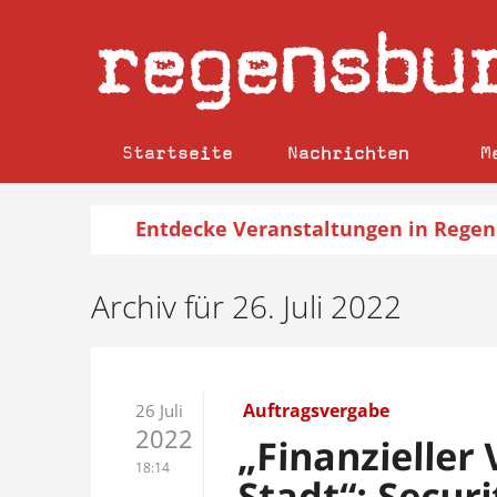
regensbu
Startseite
Nachrichten
M
Entdecke
Veranstaltungen
in Regen
Archiv für 26. Juli 2022
Auftragsvergabe
26 Juli
2022
„Finanzieller 
18:14
Stadt“: Secur