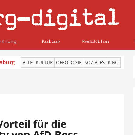
rg
digital
–
einung
Kultur
Redaktion
sburg
ALLE
KULTUR
OEKOLOGIE
SOZIALES
KINO
Vorteil für die
ity von AfD-Boss