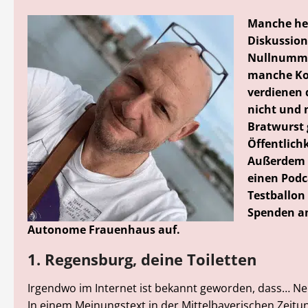
Manche he
Diskussion 
Nullnumme
manche Ko
verdienen
nicht und
Bratwurst 
Öffentlichk
Außerdem 
einen Podc
Testballon
Spenden a
Autonome Frauenhaus auf.
1. Regensburg, deine Toiletten
Irgendwo im Internet ist bekannt geworden, dass… Nei
In einem Meinungstext in der Mittelbayerischen Zeitu