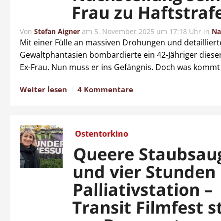
Frau zu Haftstraf
Von
Stefan Aigner
am
5. November 2025 um 17:18 Uhr
in
Na
Mit einer Fülle an massiven Drohungen und detaillier
Gewaltphantasien bombardierte ein 42-Jähriger diesen
Ex-Frau. Nun muss er ins Gefängnis. Doch was kommt
Weiter lesen
4 Kommentare
Ostentorkino
Queere Staubsau
und vier Stunden
Palliativstation –
Transit Filmfest s