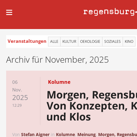
regensburg
Veranstaltungen
ALLE
KULTUR
OEKOLOGIE
SOZIALES
KINO
Archiv für November, 2025
Kolumne
06
Nov.
Morgen, Regensb
2025
Von Konzepten, 
12:29
und Klos
Von
Stefan Aigner
in
Kolumne
,
Meinung
,
Morgen, Regensbu