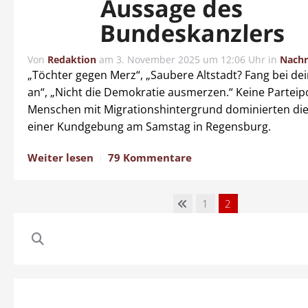
Aussage des
Bundeskanzlers
Von
Redaktion
am
3. November 2025 um 12:06 Uhr
in
Nachr
„Töchter gegen Merz“, „Saubere Altstadt? Fang bei dei
an“, „Nicht die Demokratie ausmerzen.“ Keine Parteipol
Menschen mit Migrationshintergrund dominierten die
einer Kundgebung am Samstag in Regensburg.
Weiter lesen
79 Kommentare
1
2