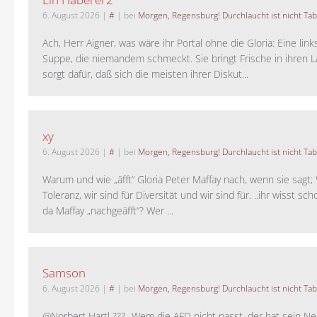
6. August 2026
|
#
| bei
Morgen, Regensburg! Durchlaucht ist nicht Tab
Ach, Herr Aigner, was wäre ihr Portal ohne die Gloria: Eine lin
Suppe, die niemandem schmeckt. Sie bringt Frische in ihren 
sorgt dafür, daß sich die meisten ihrer Diskut...
xy
6. August 2026
|
#
| bei
Morgen, Regensburg! Durchlaucht ist nicht Tab
Warum und wie „äfft“ Gloria Peter Maffay nach, wenn sie sagt; 
Toleranz, wir sind für Diversität und wir sind für. ..ihr wisst sch
da Maffay „nachgeäfft“? Wer ...
Samson
6. August 2026
|
#
| bei
Morgen, Regensburg! Durchlaucht ist nicht Tab
@Norbert Hartl ??? „Wem die AFD nicht passt, der hat sein Ne