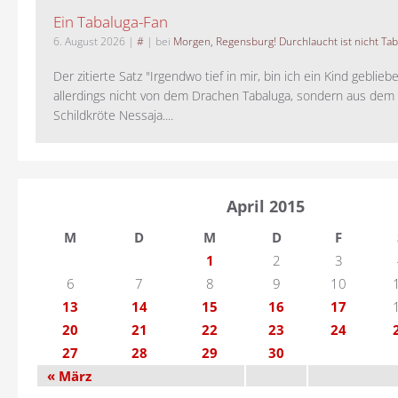
Ein Tabaluga-Fan
6. August 2026
|
#
| bei
Morgen, Regensburg! Durchlaucht ist nicht Tab
Der zitierte Satz "Irgendwo tief in mir, bin ich ein Kind geblie
allerdings nicht von dem Drachen Tabaluga, sondern aus dem 
Schildkröte Nessaja....
April 2015
M
D
M
D
F
1
2
3
6
7
8
9
10
13
14
15
16
17
20
21
22
23
24
27
28
29
30
« März