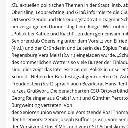
/Zu aktuellen politischen Themen in der Stadt, insb. ab
Oberisling, Leoprechting und Graß informierte die CS
Ortsvorsitzende und Betreuungstadträtin Dagmar Schmi
am vergangenen Donnerstag beim Rieger-Wirt unter
„Politik bei Kaffee und Kiachl“ , zu dem gemeinsam m
Seniorenclub Oberisling unter dem Vorsitz von Elfrie
(4.v.l.) und der Gründerin und Leiterin des 50plus Freiz
Regensburg Vera Melzl (2.v.r.) eingeladen wurde. „Sch
des sommerlichen Wetters so viele Bürger der Einladu
sind; dies zeigt das Interesse an der Politik in unserer 
Schmidl. Neben der Bundestagsabgeordneten Dr. Ast
Freudenstein (5.v.l.) sprach auch Bezirksrat Hans Renter
kurzes Grußwort. Die benachbarten CSU-Ortsverbän
Georg Reisinger aus Graß (1.v.r.) und Günther Perotto
Burgweinting vertreten. Von
der Seniorenunion waren die Vorsitzende Rosi Thoma (
der Ehrenvorsitzende Joseph Küffner (3.v.r.), vom Sen
der Vorsitzende Josef Mös und vom CSU-Arbeitskreis 