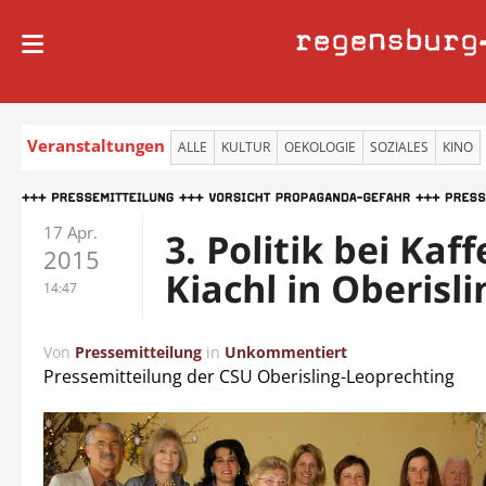
regensburg
Veranstaltungen
ALLE
KULTUR
OEKOLOGIE
SOZIALES
KINO
17 Apr.
3. Politik bei Kaf
2015
Kiachl in Oberisli
14:47
Von
Pressemitteilung
in
Unkommentiert
Pressemitteilung der CSU Oberisling-Leoprechting