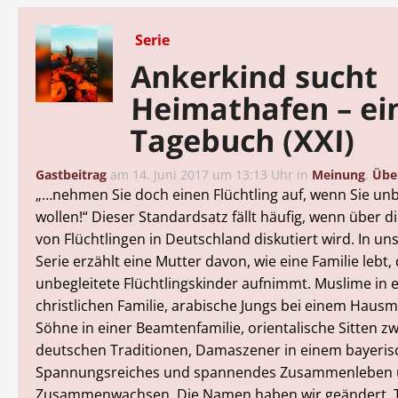
Serie
Ankerkind sucht
Heimathafen – ei
Tagebuch (XXI)
Gastbeitrag
am
14. Juni 2017 um 13:13 Uhr
in
Meinung
,
Übe
„…nehmen Sie doch einen Flüchtling auf, wenn Sie unb
wollen!“ Dieser Standardsatz fällt häufig, wenn über di
von Flüchtlingen in Deutschland diskutiert wird. In u
Serie erzählt eine Mutter davon, wie eine Familie lebt, 
unbegleitete Flüchtlingskinder aufnimmt. Muslime in 
christlichen Familie, arabische Jungs bei einem Hausm
Söhne in einer Beamtenfamilie, orientalische Sitten z
deutschen Traditionen, Damaszener in einem bayeris
Spannungsreiches und spannendes Zusammenleben
Zusammenwachsen. Die Namen haben wir geändert. Te