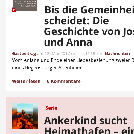
Bis die Gemeinhe
scheidet: Die
Geschichte von Jo
und Anna
Gastbeitrag
am
12. Mai 2017 um 10:41 Uhr
in
Nachrichten
Vom Anfang und Ende einer Liebesbeziehung zweier
eines Regensburger Altenheims.
Weiter lesen
6 Kommentare
Serie
Ankerkind sucht
Heimathafen – ei