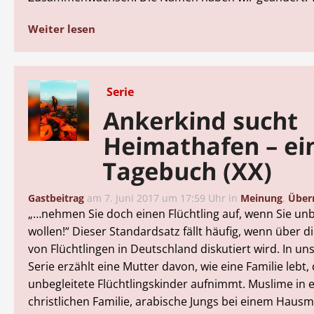
Weiter lesen
Serie
Ankerkind sucht
Heimathafen – ei
Tagebuch (XX)
Gastbeitrag
am
7. Juni 2017 um 17:59 Uhr
in
Meinung
,
Über
„…nehmen Sie doch einen Flüchtling auf, wenn Sie unb
wollen!“ Dieser Standardsatz fällt häufig, wenn über di
von Flüchtlingen in Deutschland diskutiert wird. In u
Serie erzählt eine Mutter davon, wie eine Familie lebt, 
unbegleitete Flüchtlingskinder aufnimmt. Muslime in 
christlichen Familie, arabische Jungs bei einem Hausm