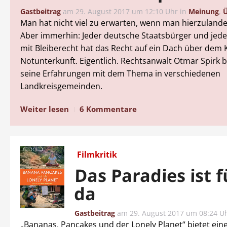
Gastbeitrag
am
29. August 2017 um 12:10 Uhr
in
Meinung
,
Ü
Man hat nicht viel zu erwarten, wenn man hierzulande
Aber immerhin: Jeder deutsche Staatsbürger und jede
mit Bleiberecht hat das Recht auf ein Dach über dem K
Notunterkunft. Eigentlich. Rechtsanwalt Otmar Spirk b
seine Erfahrungen mit dem Thema in verschiedenen
Landkreisgemeinden.
Weiter lesen
6 Kommentare
Filmkritik
Das Paradies ist f
da
Gastbeitrag
am
29. August 2017 um 08:24 U
„Bananas, Pancakes und der Lonely Planet“ bietet eine