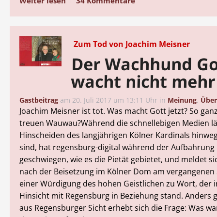
Weiter lesen
34 Kommentare
Zum Tod von Joachim Meisner
Der Wachhund Go
wacht nicht mehr
Gastbeitrag
am
20. Juli 2017 um 13:11 Uhr
in
Meinung
,
Über
Joachim Meisner ist tot. Was macht Gott jetzt? So gan
treuen Wauwau?Während die schnellebigen Medien lä
Hinscheiden des langjährigen Kölner Kardinals hinw
sind, hat regensburg-digital während der Aufbahrung
geschwiegen, wie es die Pietät gebietet, und meldet sic
nach der Beisetzung im Kölner Dom am vergangenen 
einer Würdigung des hohen Geistlichen zu Wort, der in
Hinsicht mit Regensburg in Beziehung stand. Anders 
aus Regensburger Sicht erhebt sich die Frage: Was war