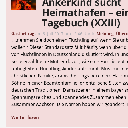
Ankerkind sucht
Heimathafen – ei
Tagebuch (XXIII)
Gastbeitrag
am
6. Juli 2017 um 12:46 Uhr
in
Meinung
,
Überr
„…nehmen Sie doch einen Flüchtling auf, wenn Sie unb
wollen!“ Dieser Standardsatz fällt häufig, wenn über di
von Flüchtlingen in Deutschland diskutiert wird. In u
Serie erzählt eine Mutter davon, wie eine Familie lebt, 
unbegleitete Flüchtlingskinder aufnimmt. Muslime in 
christlichen Familie, arabische Jungs bei einem Hausm
Söhne in einer Beamtenfamilie, orientalische Sitten z
deutschen Traditionen, Damaszener in einem bayeris
Spannungsreiches und spannendes Zusammenleben
Zusammenwachsen. Die Namen haben wir geändert. Tei
Weiter lesen