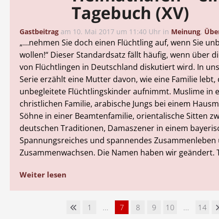
Tagebuch (XV)
Gastbeitrag
am
10. Mai 2017 um 11:40 Uhr
in
Meinung
,
Über
„…nehmen Sie doch einen Flüchtling auf, wenn Sie unb
wollen!“ Dieser Standardsatz fällt häufig, wenn über di
von Flüchtlingen in Deutschland diskutiert wird. In u
Serie erzählt eine Mutter davon, wie eine Familie lebt, 
unbegleitete Flüchtlingskinder aufnimmt. Muslime in 
christlichen Familie, arabische Jungs bei einem Hausm
Söhne in einer Beamtenfamilie, orientalische Sitten z
deutschen Traditionen, Damaszener in einem bayeris
Spannungsreiches und spannendes Zusammenleben
Zusammenwachsen. Die Namen haben wir geändert. Te
Weiter lesen
1
...
7
8
9
10
...
14