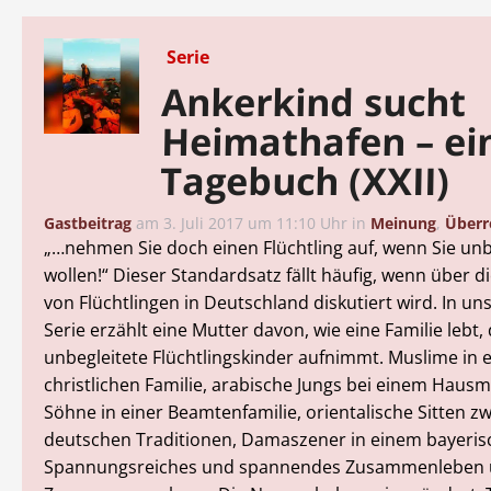
Serie
Ankerkind sucht
Heimathafen – ei
Tagebuch (XXII)
Gastbeitrag
am
3. Juli 2017 um 11:10 Uhr
in
Meinung
,
Überr
„…nehmen Sie doch einen Flüchtling auf, wenn Sie unb
wollen!“ Dieser Standardsatz fällt häufig, wenn über di
von Flüchtlingen in Deutschland diskutiert wird. In u
Serie erzählt eine Mutter davon, wie eine Familie lebt, 
unbegleitete Flüchtlingskinder aufnimmt. Muslime in 
christlichen Familie, arabische Jungs bei einem Hausm
Söhne in einer Beamtenfamilie, orientalische Sitten z
deutschen Traditionen, Damaszener in einem bayeris
Spannungsreiches und spannendes Zusammenleben