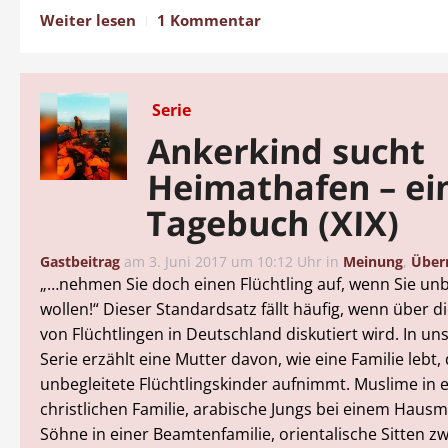
Weiter lesen
1 Kommentar
Serie
Ankerkind sucht
Heimathafen – ei
Tagebuch (XIX)
Gastbeitrag
am
3. Juni 2017 um 10:12 Uhr
in
Meinung
,
Über
„…nehmen Sie doch einen Flüchtling auf, wenn Sie unb
wollen!“ Dieser Standardsatz fällt häufig, wenn über di
von Flüchtlingen in Deutschland diskutiert wird. In u
Serie erzählt eine Mutter davon, wie eine Familie lebt, 
unbegleitete Flüchtlingskinder aufnimmt. Muslime in 
christlichen Familie, arabische Jungs bei einem Hausm
Söhne in einer Beamtenfamilie, orientalische Sitten z