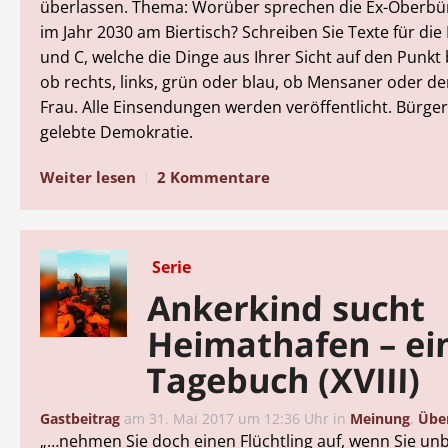
überlassen. Thema: Worüber sprechen die Ex-Oberbü
im Jahr 2030 am Biertisch? Schreiben Sie Texte für die 
und C, welche die Dinge aus Ihrer Sicht auf den Punkt 
ob rechts, links, grün oder blau, ob Mensaner oder de
Frau. Alle Einsendungen werden veröffentlicht. Bürger
gelebte Demokratie.
Weiter lesen
2 Kommentare
Serie
Ankerkind sucht
Heimathafen – ei
Tagebuch (XVIII)
Gastbeitrag
am
31. Mai 2017 um 12:36 Uhr
in
Meinung
,
Über
„…nehmen Sie doch einen Flüchtling auf, wenn Sie unb