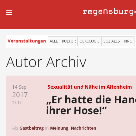
regensburg
Veranstaltungen
ALLE
KULTUR
OEKOLOGIE
SOZIALES
KINO
Autor Archiv
Sexualität und Nähe im Altenheim
14 Sep.
2017
„Er hatte die Han
17:17
ihrer Hose!“
Als
Gastbeitrag
in
Meinung
,
Nachrichten