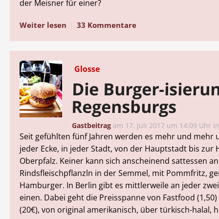
der Meisner für einer?
Weiter lesen
33 Kommentare
Glosse
Die Burger-isieru
Regensburgs
Gastbeitrag
am
17. Juli 2017 um 14:09 Uhr
i
Seit gefühlten fünf Jahren werden es mehr und mehr 
jeder Ecke, in jeder Stadt, von der Hauptstadt bis zur
Oberpfalz. Keiner kann sich anscheinend sattessen an
Rindsfleischpflanzln in der Semmel, mit Pommfritz, g
Hamburger. In Berlin gibt es mittlerweile an jeder zwe
einen. Dabei geht die Preisspanne von Fastfood (1,50)
(20€), von original amerikanisch, über türkisch-halal, h