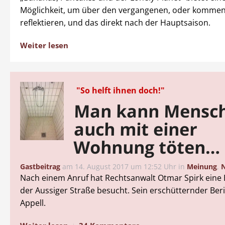
Möglichkeit, um über den vergangenen, oder komme
reflektieren, und das direkt nach der Hauptsaison.
Weiter lesen
"So helft ihnen doch!"
Man kann Mensc
auch mit einer
Wohnung töten…
Gastbeitrag
am
14. August 2017 um 12:52 Uhr
in
Meinung
,
N
Nach einem Anruf hat Rechtsanwalt Otmar Spirk eine
der Aussiger Straße besucht. Sein erschütternder Ber
Appell.