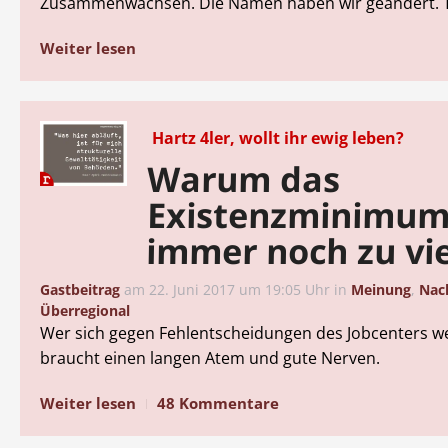
Zusammenwachsen. Die Namen haben wir geändert. Tei
Weiter lesen
Hartz 4ler, wollt ihr ewig leben?
Warum das
Existenzminimu
immer noch zu vie
Gastbeitrag
am
22. Juni 2017 um 19:05 Uhr
in
Meinung
,
Nac
Überregional
Wer sich gegen Fehlentscheidungen des Jobcenters we
braucht einen langen Atem und gute Nerven.
Weiter lesen
48 Kommentare