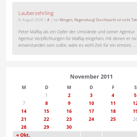
Lauberzehrling
6. August 2026
|
#
| bei
Morgen, Regensburg! Durchlaucht ist nicht Tab
Peter Maffay als ein Opfer der Umstände und seiner Agentur. S
Agentur Verpflichtungen für Maffay eingehen, mit denen er ni
einverstanden sein sollte, wäre es wohl Zeit für ein ernstes ...
November 2011
M
D
M
D
F
S
1
2
3
4
5
7
8
9
10
11
1
14
15
16
17
18
1
21
22
23
24
25
2
28
29
30
« Okt.