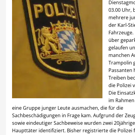
Dienstagmo
03.00 Uhr, 
mehrere jun
der Karl-Sti
Fahrzeuge. 
über gepar
gelaufen un
manchen A
Trampolin 
Passanten 
Treiben be
die Polizei 
Die Einsatz
im Rahmen
eine Gruppe junger Leute ausmachen, die für die
Sachbeschädigungen in Frage kam. Aufgrund der Ze
sowie eindeutiger Sachbeweise wurden zwei 20jährige
Haupttäter identifiziert. Bisher registrierte die Polizei 