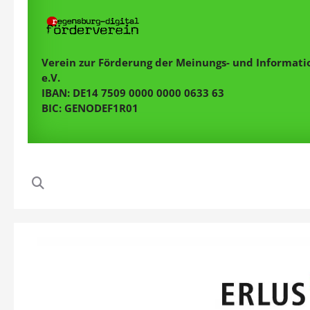
Verein zur Förderung der Meinungs- und Informatio
e.V.
IBAN: DE14 7509 0000 0000 0633 63
BIC: GENODEF1R01