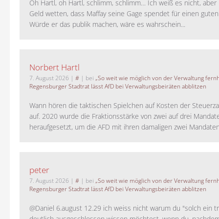
Oh Hartl, oh Hartl, schlimm, schlimm… Ich weiß es nicht, aber 
Geld wetten, dass Maffay seine Gage spendet für einen guten
Würde er das publik machen, wäre es wahrschein...
Norbert Hartl
7. August 2026
|
#
| bei
„So weit wie möglich von der Verwaltung fernh
Regensburger Stadtrat lässt AfD bei Verwaltungsbeiräten abblitzen
Wann hören die taktischen Spielchen auf Kosten der Steuerza
auf. 2020 wurde die Fraktionsstärke von zwei auf drei Mandat
heraufgesetzt, um die AFD mit ihren damaligen zwei Mandaten 
peter
7. August 2026
|
#
| bei
„So weit wie möglich von der Verwaltung fernh
Regensburger Stadtrat lässt AfD bei Verwaltungsbeiräten abblitzen
@Daniel 6.august 12.29 ich weiss nicht warum du "solch ein t
deutlich ausgeschlossen wissen möchtest, wenn du, nachdem