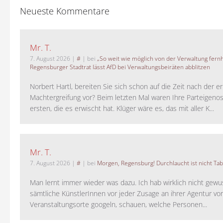
Neueste Kommentare
Mr. T.
7. August 2026
|
#
| bei
„So weit wie möglich von der Verwaltung fernh
Regensburger Stadtrat lässt AfD bei Verwaltungsbeiräten abblitzen
Norbert Hartl, bereiten Sie sich schon auf die Zeit nach der 
Machtergreifung vor? Beim letzten Mal waren Ihre Parteigeno
ersten, die es erwischt hat. Klüger wäre es, das mit aller K...
Mr. T.
7. August 2026
|
#
| bei
Morgen, Regensburg! Durchlaucht ist nicht Tab
Man lernt immer wieder was dazu. Ich hab wirklich nicht gewu
sämtliche KünstlerInnen vor jeder Zusage an ihrer Agentur vo
Veranstaltungsorte googeln, schauen, welche Personen...