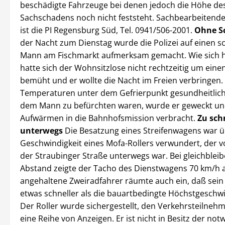
beschädigte Fahrzeuge bei denen jedoch die Höhe de
Sachschadens noch nicht feststeht. Sachbearbeitende 
ist die PI Regensburg Süd, Tel. 0941/506-2001.
Ohne Sc
der Nacht zum Dienstag wurde die Polizei auf einen s
Mann am Fischmarkt aufmerksam gemacht. Wie sich h
hatte sich der Wohnsitzlose nicht rechtzeitig um einen
bemüht und er wollte die Nacht im Freien verbringen.
Temperaturen unter dem Gefrierpunkt gesundheitlic
dem Mann zu befürchten waren, wurde er geweckt u
Aufwärmen in die Bahnhofsmission verbracht.
Zu sch
unterwegs
Die Besatzung eines Streifenwagens war ü
Geschwindigkeit eines Mofa-Rollers verwundert, der v
der Straubinger Straße unterwegs war. Bei gleichble
Abstand zeigte der Tacho des Dienstwagens 70 km/h 
angehaltene Zweiradfahrer räumte auch ein, daß sein
etwas schneller als die bauartbedingte Höchstgeschwi
Der Roller wurde sichergestellt, den Verkehrsteilneh
eine Reihe von Anzeigen. Er ist nicht in Besitz der no