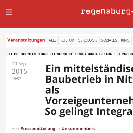
regensburg
Veranstaltungen
ALLE
KULTUR
OEKOLOGIE
SOZIALES
KINO
10 Sep.
Ein mittelständis
2015
Baubetrieb in Ni
15:57
als
Vorzeigeunterne
So gelingt Integr
Von
Pressemitteilung
in
Unkommentiert