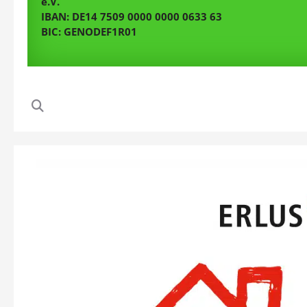
e.V.
IBAN: DE14 7509 0000 0000 0633 63
BIC: GENODEF1R01