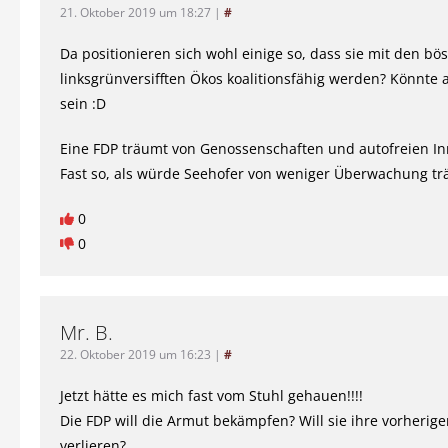
21. Oktober 2019 um 18:27
|
#
Da positionieren sich wohl einige so, dass sie mit den bö
linksgrünversifften Ökos koalitionsfähig werden? Könnte 
sein :D
Eine FDP träumt von Genossenschaften und autofreien In
Fast so, als würde Seehofer von weniger Überwachung 
0
0
Mr. B.
22. Oktober 2019 um 16:23
|
#
Jetzt hätte es mich fast vom Stuhl gehauen!!!!
Die FDP will die Armut bekämpfen? Will sie ihre vorherige
verlieren?