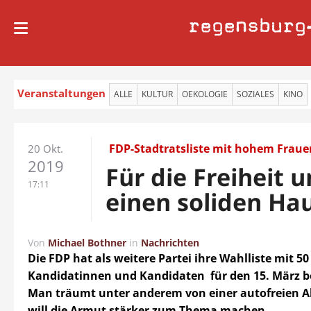
regensburg
Veranstaltungen
ALLE
KULTUR
OEKOLOGIE
SOZIALES
KINO
FDP-Stadtratsliste mit hohem Fraue
20 Okt.
2019
Für die Freiheit 
17:11
einen soliden Ha
Von
Michael Bothner
in
Nachrichten
Die FDP hat als weitere Partei ihre Wahlliste mit 50
Kandidatinnen und Kandidaten für den 15. März b
Man träumt unter anderem von einer autofreien A
will die Armut stärker zum Thema machen.