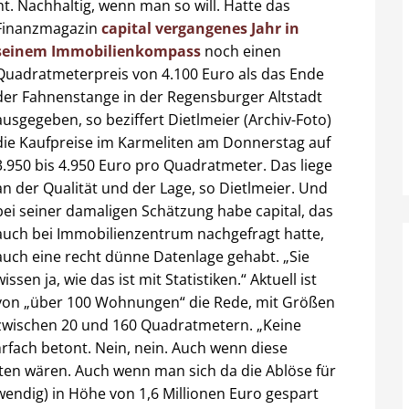
t. Nachhaltig, wenn man so will.
Hatte das
Finanzmagazin
capital vergangenes Jahr in
seinem Immobilienkompass
noch einen
Quadratmeterpreis von 4.100 Euro als das Ende
der Fahnenstange in der Regensburger Altstadt
ausgegeben, so beziffert Dietlmeier (Archiv-Foto)
die Kaufpreise im Karmeliten am Donnerstag auf
3.950 bis 4.950 Euro pro Quadratmeter. Das liege
an der Qualität und der Lage, so Dietlmeier. Und
bei seiner damaligen Schätzung habe capital, das
auch bei Immobilienzentrum nachgefragt hatte,
auch eine recht dünne Datenlage gehabt. „Sie
wissen ja, wie das ist mit Statistiken.“ Aktuell ist
von „über 100 Wohnungen“ die Rede, mit Größen
zwischen 20 und 160 Quadratmetern. „Keine
fach betont. Nein, nein. Auch wenn diese
ten wären. Auch wenn man sich da die Ablöse für
twendig) in Höhe von 1,6 Millionen Euro gespart