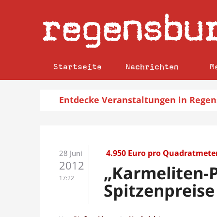
regensbu
Startseite
Nachrichten
M
Entdecke
Veranstaltungen
in Regen
4.950 Euro pro Quadratmete
28 Juni
2012
„Karmeliten-P
17:22
Spitzenpreis