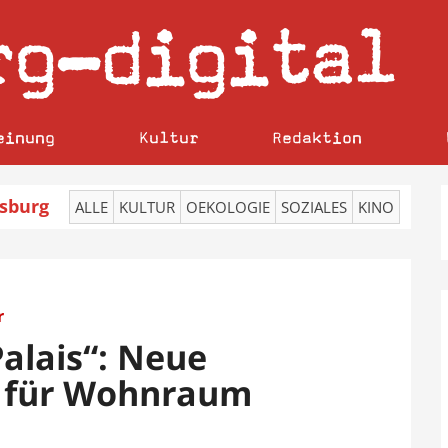
rg
digital
–
einung
Kultur
Redaktion
sburg
ALLE
KULTUR
OEKOLOGIE
SOZIALES
KINO
r
alais“: Neue
e für Wohnraum