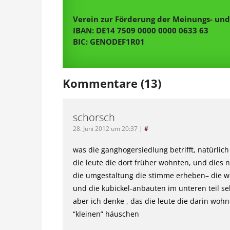
Verein zur Förderung der Meinungs- und 
IBAN: DE14 7509 0000 0000 0633 63
BIC: GENODEF1R01
Kommentare (13)
schorsch
28. Juni 2012 um 20:37
|
#
was die ganghogersiedlung betrifft, natürlich
die leute die dort früher wohnten, und dies
die umgestaltung die stimme erheben– die woh
und die kubickel-anbauten im unteren teil se
aber ich denke , das die leute die darin wohn
“kleinen” häuschen