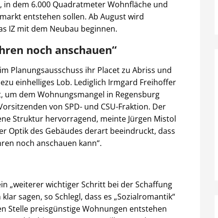
, in dem 6.000 Quadratmeter Wohnfläche und
markt entstehen sollen. Ab August wird
das IZ mit dem Neubau beginnen.
ahren noch anschauen“
im Planungsausschuss ihr Placet zu Abriss und
u einhelliges Lob. Lediglich Irmgard Freihoffer
ritt, um dem Wohnungsmangel in Regensburg
Vorsitzenden von SPD- und CSU-Fraktion. Der
ne Struktur hervorragend, meinte Jürgen Mistol
der Optik des Gebäudes derart beeindruckt, dass
Jahren noch anschauen kann“.
in „weiterer wichtiger Schritt bei der Schaffung
lar sagen, so Schlegl, dass es „Sozialromantik“
rten Stelle preisgünstige Wohnungen entstehen