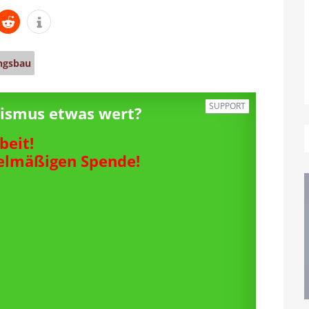
gsbau
SUPPORT
alismus etwas wert?
beit!
gelmäßigen Spende!