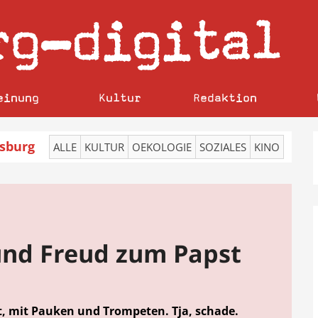
rg
digital
–
einung
Kultur
Redaktion
sburg
ALLE
KULTUR
OEKOLOGIE
SOZIALES
KINO
nd Freud zum Papst
rt, mit Pauken und Trompeten. Tja, schade.