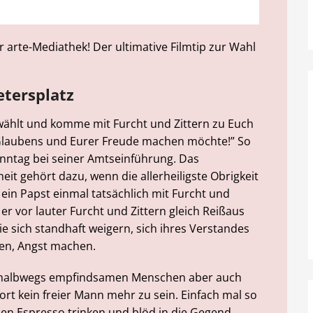
r arte-Mediathek! Der ultimative Filmtip zur Wahl
etersplatz
wählt und komme mit Furcht und Zittern zu Euch
s Glaubens und Eurer Freude machen möchte!” So
ntag bei seiner Amtseinführung. Das
it gehört dazu, wenn die allerheiligste Obrigkeit
s ein Papst einmal tatsächlich mit Furcht und
 er vor lauter Furcht und Zittern gleich Reißaus
ie sich standhaft weigern, sich ihres Verstandes
nen, Angst machen.
em halbwegs empfindsamen Menschen aber auch
fort kein freier Mann mehr zu sein. Einfach mal so
en Espresso trinken und blöd in die Gegend