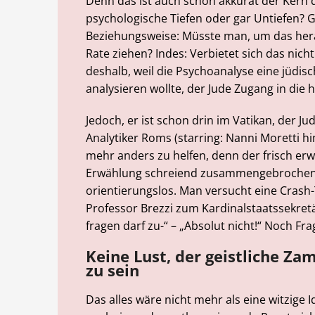
Denn das ist auch schon akkurat der Kern d
psychologische Tiefen oder gar Untiefen? 
Beziehungsweise: Müsste man, um das hera
Rate ziehen? Indes: Verbietet sich das nich
deshalb, weil die Psychoanalyse eine jüdis
analysieren wollte, der Jude Zugang in die 
Jedoch, er ist schon drin im Vatikan, der Ju
Analytiker Roms (starring: Nanni Moretti hi
mehr anders zu helfen, denn der frisch erw
Erwählung schreiend zusammengebrochen. E
orientierungslos. Man versucht eine Crash
Professor Brezzi zum Kardinalstaatssekretä
fragen darf zu-“ – „Absolut nicht!“ Noch Fr
Keine Lust, der geistliche Za
zu sein
Das alles wäre nicht mehr als eine witzige I