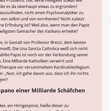
es Problems. Hat Seine Heiligkeit sowas wie
Gibt es da überhaupt etwas zu ergründen?
uszufinden, nicht einen Psychoanalytiker zu
t von selbst und von vornherein? Nicht zuletzt
che Erfindung ist? Weil also, wenn man den Papst
heiligsten Gemächer des Vatikans erhielte?
de, in Gestalt von Professor Brezzi, dem besten
mself). Die Una Sancta Catholica weiß sich nicht
ählte Papst ist noch vor der Verkündung seiner
ine Milliarde Katholiken verwirrt und
-Therapie vor versammeltem Kardinalskollegium.
r: „Nun, ich gehe davon aus, dass ich ihn nichts
agen?
mpano einer Milliarde Schäfchen
dee, ein Hirngespinst, hieße dieser zu