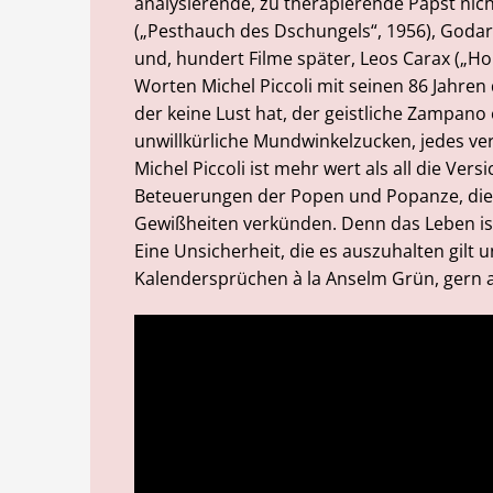
analysierende, zu therapierende Papst nicht
(„Pesthauch des Dschungels“, 1956), Godard
und, hundert Filme später, Leos Carax („Ho
Worten Michel Piccoli mit seinen 86 Jahren 
der keine Lust hat, der geistliche Zampano 
unwillkürliche Mundwinkelzucken, jedes ve
Michel Piccoli ist mehr wert als all die V
Beteuerungen der Popen und Popanze, die 
Gewißheiten verkünden. Denn das Leben ist 
Eine Unsicherheit, die es auszuhalten gilt 
Kalendersprüchen à la Anselm Grün, gern auc