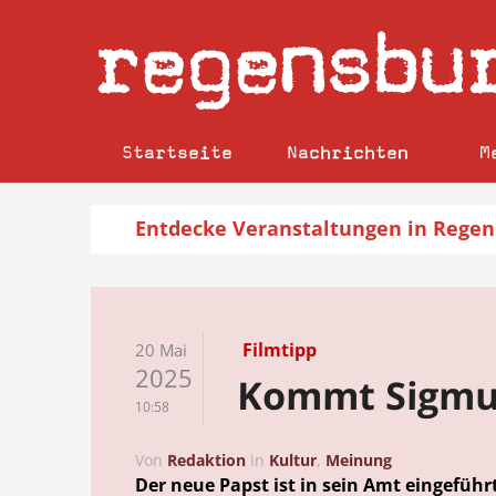
regensbu
Startseite
Nachrichten
M
Entdecke
Veranstaltungen
in Regen
Filmtipp
20 Mai
2025
Kommt Sigmu
10:58
Von
Redaktion
in
Kultur
,
Meinung
Der neue Papst ist in sein Amt eingefüh