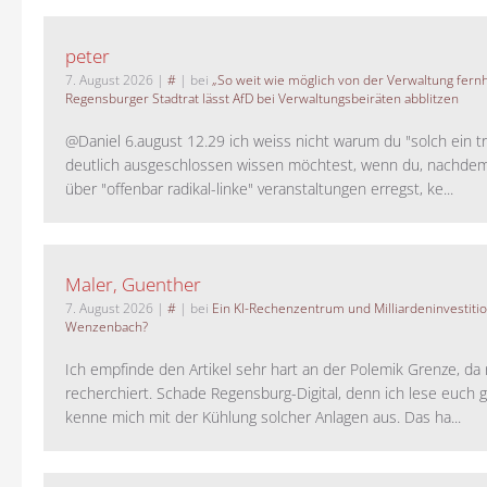
peter
7. August 2026
|
#
| bei
„So weit wie möglich von der Verwaltung fernh
Regensburger Stadtrat lässt AfD bei Verwaltungsbeiräten abblitzen
@Daniel 6.august 12.29 ich weiss nicht warum du "solch ein t
deutlich ausgeschlossen wissen möchtest, wenn du, nachdem
über "offenbar radikal-linke" veranstaltungen erregst, ke...
Maler, Guenther
7. August 2026
|
#
| bei
Ein KI-Rechenzentrum und Milliardeninvestiti
Wenzenbach?
Ich empfinde den Artikel sehr hart an der Polemik Grenze, da 
recherchiert. Schade Regensburg-Digital, denn ich lese euch g
kenne mich mit der Kühlung solcher Anlagen aus. Das ha...