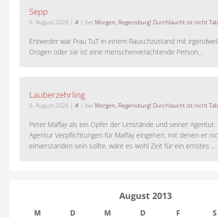
Sepp
6. August 2026
|
#
| bei
Morgen, Regensburg! Durchlaucht ist nicht Tab
Entweder war Frau TuT in einem Rauschzustand mit irgendwel
Drogen oder sie ist eine menschenverachtende Person...
Lauberzehrling
6. August 2026
|
#
| bei
Morgen, Regensburg! Durchlaucht ist nicht Tab
Peter Maffay als ein Opfer der Umstände und seiner Agentur. S
Agentur Verpflichtungen für Maffay eingehen, mit denen er ni
einverstanden sein sollte, wäre es wohl Zeit für ein ernstes ...
August 2013
M
D
M
D
F
S