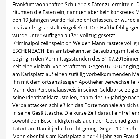
Frankfurt wohnhaften Schüler als Täter zu ermitteln. 
räumten die Taten ein, nannten aber kein konkretes 
den 19-Jährigen wurde Haftbefehl erlassen, er wurde i
Justizvollzugsanstalt eingeliefert. Der Haftbefehl gege
wurde unter Auflagen außer Vollzug gesetzt.
Kriminalpolizeiinspektion Weiden Mann rastete völlig 
ESCHENBACH. Ein amtsbekannter Betäubungsmittel
beging in den Vormittagsstunden des 31.07.2013inner
Zeit eine Vielzahl von Straftaten. Gegen 07.30 Uhr ging
am Karlsplatz auf einen zufällig vorbeikommenden Man
ihn mit dem ortsansässigen Apotheker verwechselte. 
Mann den Personalausweis in seiner Geldbörse zeigen
seine Identität klarzustellen, nahm der 35-Jährige nac
Verbalattacken schließlich das Portemonnaie an sich 
in seine Gesäßtasche. Die kurze Zeit darauf eintreffend
sowohl den Beschuldigten als auch den Geschädigte
Tatort an. Damit jedoch nicht genug. Gegen 10.15 Uhr
Mann ebenfalls am Karlsplatz einer 41-jährigen Frau 