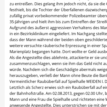
zu entreißen. Dies gelang ihm jedoch nicht, da sie die
festhielt, bis die Tochter der Überfallenen dazwischen
zufällig privat vorbeikommender Polizeibeamter über
35-Jährigen und hielt ihm bis zum Eintreffen der Streife
Aufgrund des äußerst aggressiven Verhaltens des Ma
in ein Bezirksklinikum eingeliefert. Im Nachgang stellt
dass der Mann während der beiden oben geschilderte
weitere versuchte räuberische Erpressung in einer S
Marienplatz begangen hatte. Dort wollte er Geld ausb
Als die Angestellte dies ablehnte, attackierte er sie un
zusammenzuschlagen, wenn sie ihm das Geld nicht a
würde. Nachdem sich die Geschädigte abermals weige
herauszugeben, verließ der Mann ohne Beute die Ban
Vermeintlicher Raubüberfall auf Spielhalle WEIDEN I. D
Letztlich als Scherz erwies sich ein Raubüberfall auf ei
der Bahnhofstraße. Am 02.08.2013, gegen 02.00 Uhr, b
Mann und eine Frau die Spielhalle und richteten eine 
anwesende Angestellte. Dies unterstrichen sie mit de