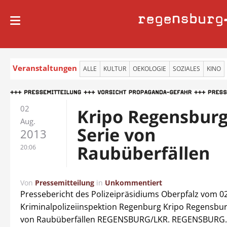
regensburg
Veranstaltungen
ALLE
KULTUR
OEKOLOGIE
SOZIALES
KINO
02
Kripo Regensburg
Aug.
Serie von
2013
Raubüberfällen
20:06
Von
Pressemitteilung
in
Unkommentiert
Pressebericht des Polizeipräsidiums Oberpfalz vom 0
Kriminalpolizeiinspektion Regenburg Kripo Regensburg
von Raubüberfällen REGENSBURG/LKR. REGENSBURG.