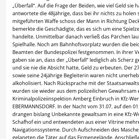
„Überfall“. Auf die Frage der Beiden, wie viel Geld sie 
antwortete die 48jährige, dass bei ihr nichts zu holen s
mitgeführten Waffe schoss der Mann in Richtung Deck
bemerkte die Geschädigte, das es sich um eine Spielz
handelte. Unmittelbar danach verließ das Pärchen lau
Spielhalle. Noch am Bahnhofsvorplatz wurden die bei
Beamten der Bundespolizei festgenommen. In ihrer
gaben sie an, dass der „Überfall“ lediglich als Scherz 
und sie nie die Absicht hatte, Geld zu erbeuten. Der 
sowie seine 24jährige Begleiterin waren nicht unerheb
alkoholisiert. Nach Rücksprache mit der Staatsanwalt
wurden sie wieder aus dem polizeilichen Gewahrsam 
Kriminalpolizeiinspektion Amberg Einbruch in Kfz-Wer
EBERMANNSDORF. In der Nacht vom 31.07. auf den 01
drangen bislang Unbekannte gewaltsam in eine Kfz-We
Schafhof ein und entwendeten aus einer Vitrine mehr
Navigationssysteme. Durch Aufschneiden des Masch
gelangten die Täter auf das Firmengelände. Anschlie