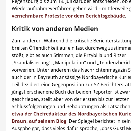
Regensburg bis zum 19. Juli darüber entscheiden, ob e
Wiederaufnahmeverfahren geben wird – mittlerweile g
vernehmbare Proteste vor dem Gerichtsgebäude
.
Kritik von anderen Medien
Zum anderen: Während die kritische Berichterstattung
breiten Öffentlichkeit auf ein fast durchweg zustimm
stößt, gibt es auch Stimmen, die Przybilla und Ritzer
„Skandalisierung“, „Manipulation“ und „Tendenzberic
vorwerfen. Unter anderem das Nachrichtenmagazin Sp
auch der in Bayreuth ansässige Nordbayerische Kur
Teil dezidiert eine Gegenposition zur SZ-Berichterstat
jüngst erschienene Buch der beiden Reporter ist zwar
geschrieben, stellt aber von der ersten bis zur letzten 
Schlussfolgerungen und Behauptungen als Tatsachen
etwa der Chefredakteur des Nordbayerischen Kurie
Braun, auf seinem Blog
. Der Spiegel berichtet in sei
Ausgabe gar, dass vieles dafür spräche, „dass Gustl M