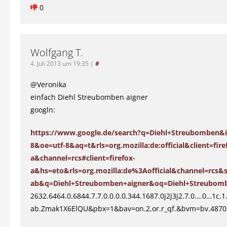
0
Wolfgang T.
4. Juli 2013 um 19:35
|
#
@Veronika
einfach Diehl Streubomben aigner
googln:
https://www.google.de/search?q=Diehl+Streubomben&i
8&oe=utf-8&aq=t&rls=org.mozilla:de:official&client=fire
a&channel=rcs#client=firefox-
a&hs=eto&rls=org.mozilla:de%3Aofficial&channel=rcs&s
ab&q=Diehl+Streubomben+aigner&oq=Diehl+Streubombe
2632.6464.0.6844.7.7.0.0.0.0.344.1687.0j2j3j2.7.0….0…1c.1
ab.Zmak1X6ElQU&pbx=1&bav=on.2,or.r_qf.&bvm=bv.487