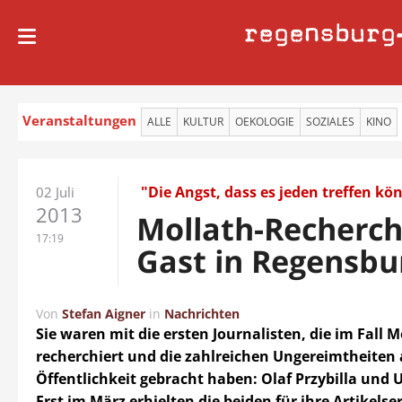
regensburg
Veranstaltungen
ALLE
KULTUR
OEKOLOGIE
SOZIALES
KINO
"Die Angst, dass es jeden treffen kö
02 Juli
2013
Mollath-Recherch
17:19
Gast in Regensbu
Von
Stefan Aigner
in
Nachrichten
Sie waren mit die ersten Journalisten, die im Fall M
recherchiert und die zahlreichen Ungereimtheiten 
Öffentlichkeit gebracht haben: Olaf Przybilla und 
Erst im März erhielten die beiden für ihre Artikelser