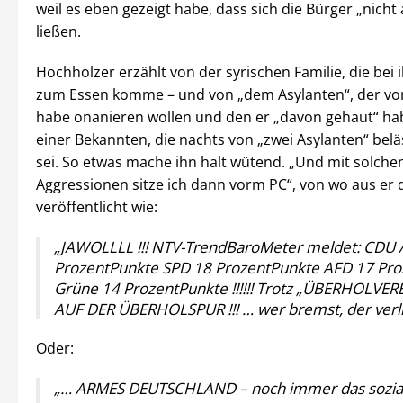
weil es eben gezeigt habe, dass sich die Bürger „nicht a
ließen.
Hochholzer erzählt von der syrischen Familie, die bei 
zum Essen komme – und von „dem Asylanten“, der vo
habe onanieren wollen und den er „davon gehaut“ ha
einer Bekannten, die nachts von „zwei Asylanten“ bel
sei. So etwas mache ihn halt wütend. „Und mit solche
Aggressionen sitze ich dann vorm PC“, von wo aus er 
veröffentlicht wie:
„JAWOLLLL !!! NTV-TrendBaroMeter meldet: CDU 
ProzentPunkte SPD 18 ProzentPunkte AFD 17 Pr
Grüne 14 ProzentPunkte !!!!!! Trotz „ÜBERHOLVER
AUF DER ÜBERHOLSPUR !!! … wer bremst, der verlie
Oder:
„… ARMES DEUTSCHLAND – noch immer das sozial