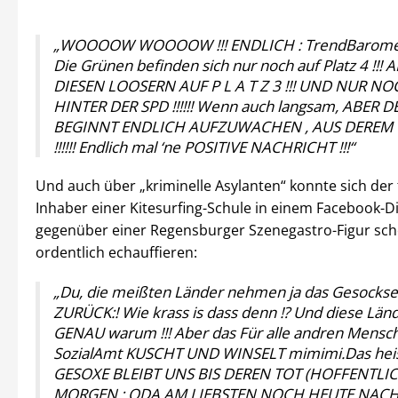
„WOOOOW WOOOOW !!! ENDLICH : TrendBaromet
Die Grünen befinden sich nur noch auf Platz 4 !!!
DIESEN LOOSERN AUF P L A T Z 3 !!! UND NUR N
HINTER DER SPD !!!!!! Wenn auch langsam, ABER
BEGINNT ENDLICH AUFZUWACHEN , AUS DEREM 
!!!!!! Endlich mal ‘ne POSITIVE NACHRICHT !!!“
Und auch über „kriminelle Asylanten“ konnte sich der
Inhaber einer Kitesurfing-Schule in einem Facebook-D
gegenüber einer Regensburger Szenegastro-Figur sc
ordentlich echauffieren:
„Du, die meißten Länder nehmen ja das Gesock
ZURÜCK:! Wie krass is dass denn !? Und diese Län
GENAU warum !!! Aber das Für alle andren Mensc
SozialAmt KUSCHT UND WINSELT mimimi.Das heiss
GESOXE BLEIBT UNS BIS DEREN TOT (HOFFENTLI
MORGEN ; ODA AM LIEBSTEN NOCH HEUTE NACHT