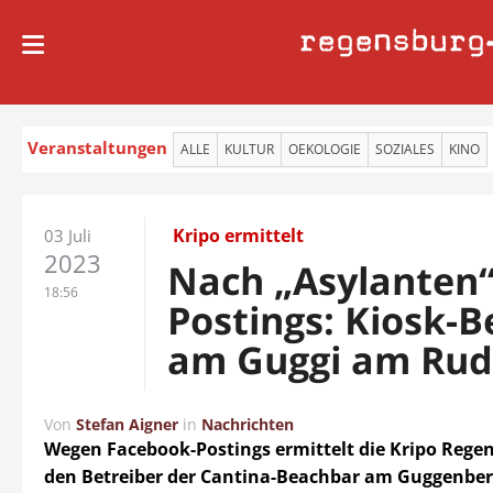
regensburg
Veranstaltungen
ALLE
KULTUR
OEKOLOGIE
SOZIALES
KINO
Kripo ermittelt
03 Juli
2023
Nach „Asylanten“
18:56
Postings: Kiosk-B
am Guggi am Rud
Von
Stefan Aigner
in
Nachrichten
Wegen Facebook-Postings ermittelt die Kripo Rege
den Betreiber der Cantina-Beachbar am Guggenberg