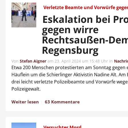
Verletzte Beamte und Vorwürfe gegen
Eskalation bei Pr
gegen wirre
Rechtsaußen-Dem
Regensburg
Von
Stefan Aigner
am
23. April 2024 um 15:48 Uhr
in
Nachri
Etwa 200 Menschen protestierten am Sonntag gegen e
Häuflein um die Schierlinger Aktivistin Nadine Alt. Am
drei leicht verletzte Polizeibeamte und Vorwürfe weg
Polizeigewalt.
Weiter lesen
63 Kommentare
Versuchter Mord