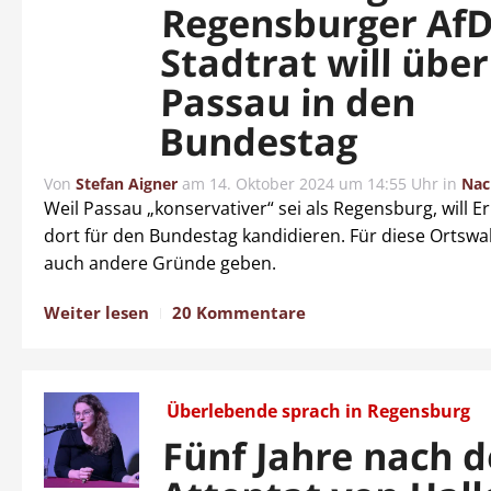
Regensburger AfD
Stadtrat will über
Passau in den
Bundestag
Von
Stefan Aigner
am
14. Oktober 2024 um 14:55 Uhr
in
Nac
Weil Passau „konservativer“ sei als Regensburg, will E
dort für den Bundestag kandidieren. Für diese Ortswa
auch andere Gründe geben.
Weiter lesen
20 Kommentare
Überlebende sprach in Regensburg
Fünf Jahre nach 