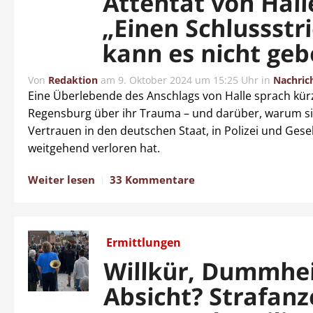
Attentat von Hall
„Einen Schlussstr
kann es nicht geb
Von
Redaktion
am
9. Oktober 2024 um 15:25 Uhr
in
Nachric
Eine Überlebende des Anschlags von Halle sprach kürz
Regensburg über ihr Trauma – und darüber, warum si
Vertrauen in den deutschen Staat, in Polizei und Gesel
weitgehend verloren hat.
Weiter lesen
33 Kommentare
Ermittlungen
Willkür, Dummhei
Absicht? Strafanz