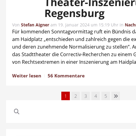
Theater-Inszenier
Regensburg
Von
Stefan Aigner
am
19. Januar 2024 um 15:19 Uhr
in
Nach
Für kommenden Sonntagvormittag ruft ein Bündnis da
am Haidplatz „entschieden und zahlreich gegen die e
und deren zunehmende Normalisierung zu stellen“. A
das Stadttheater die Correctiv-Recherchen zu einem 
von Rechtsextremen in einer Inszenierung am Haidplatz.
Weiter lesen
56 Kommentare
1
2
3
4
5