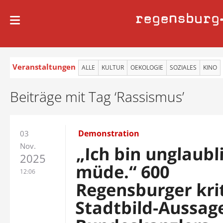
regensburg
Veranstaltungen
ALLE
KULTUR
OEKOLOGIE
SOZIALES
KINO
Beiträge mit Tag ‘Rassismus’
Demonstration
03
Nov.
„Ich bin unglaubl
2025
müde.“ 600
12:06
Regensburger krit
Stadtbild-Aussag