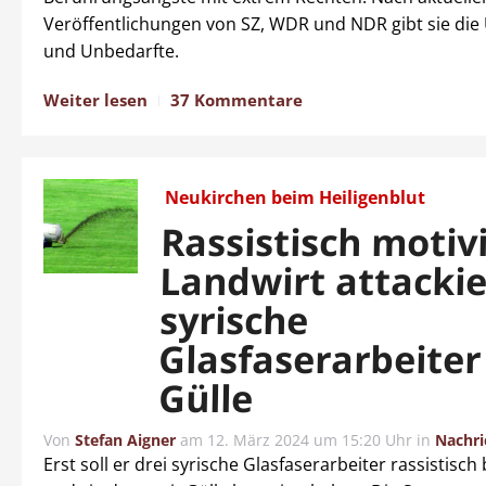
Veröffentlichungen von SZ, WDR und NDR gibt sie di
und Unbedarfte.
Weiter lesen
37 Kommentare
Neukirchen beim Heiligenblut
Rassistisch motivi
Landwirt attackie
syrische
Glasfaserarbeiter
Gülle
Von
Stefan Aigner
am
12. März 2024 um 15:20 Uhr
in
Nachri
Erst soll er drei syrische Glasfaserarbeiter rassistisc