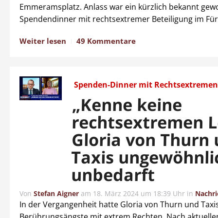
Emmeramsplatz. Anlass war ein kürzlich bekannt ge
Spendendinner mit rechtsextremer Beteiligung im Für
Weiter lesen
49 Kommentare
Spenden-Dinner mit Rechtsextreme
„Kenne keine
rechtsextremen L
Gloria von Thurn
Taxis ungewöhnli
unbedarft
Von
Stefan Aigner
am
18. März 2024 um 18:39 Uhr
in
Nachri
In der Vergangenheit hatte Gloria von Thurn und Taxi
Berührungsängste mit extrem Rechten. Nach aktuelle