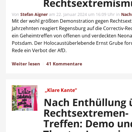
Rechtsextremism
Von
Stefan Aigner
am
22. Januar 2024 um 16:09 Uhr
in
Nach
Mit der wohl größten Demonstration gegen Rechtsext
Jahrzehnten reagiert Regensburg auf die Correctiv-R
ein Geheimtreffen von offenen und verdeckten Neonaz
Potsdam. Der Holocaustüberlebende Ernst Grube ford
Rede ein Verbot der AfD.
Weiter lesen
41 Kommentare
„Klare Kante“
Nach Enthüllung 
Rechtsextremen-
Treffen: Demo un