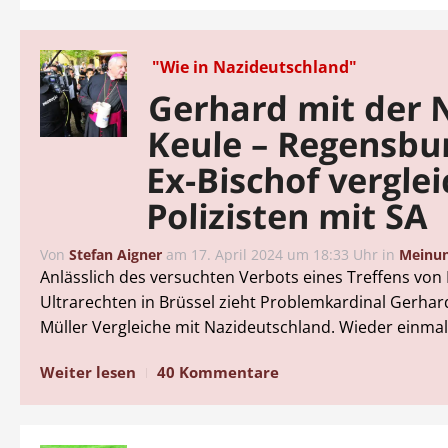
"Wie in Nazideutschland"
Gerhard mit der N
Keule – Regensbu
Ex-Bischof verglei
Polizisten mit SA
Von
Stefan Aigner
am
17. April 2024 um 18:33 Uhr
in
Meinu
Anlässlich des versuchten Verbots eines Treffens von
Ultrarechten in Brüssel zieht Problemkardinal Gerha
Müller Vergleiche mit Nazideutschland. Wieder einmal
Weiter lesen
40 Kommentare