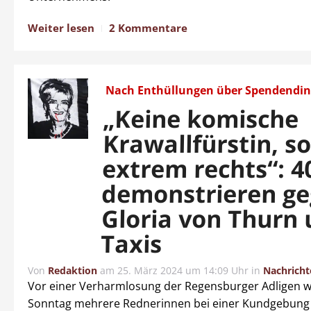
Weiter lesen
2 Kommentare
Nach Enthüllungen über Spendendi
„Keine komische
Krawallfürstin, s
extrem rechts“: 4
demonstrieren g
Gloria von Thurn
Taxis
Von
Redaktion
am
25. März 2024 um 14:09 Uhr
in
Nachricht
Vor einer Verharmlosung der Regensburger Adligen 
Sonntag mehrere Rednerinnen bei einer Kundgebun