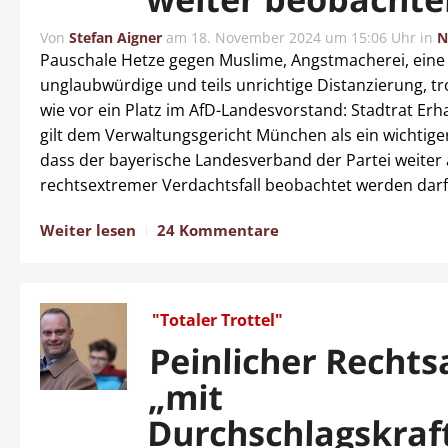
Von
Stefan Aigner
am
18. November 2024 um 15:06 Uhr
in
N
Pauschale Hetze gegen Muslime, Angstmacherei, eine
unglaubwürdige und teils unrichtige Distanzierung, 
wie vor ein Platz im AfD-Landesvorstand: Stadtrat Erh
gilt dem Verwaltungsgericht München als ein wichtiger
dass der bayerische Landesverband der Partei weiter 
rechtsextremer Verdachtsfall beobachtet werden darf
Weiter lesen
24 Kommentare
"Totaler Trottel"
Peinlicher Recht
„mit
Durchschlagskraft