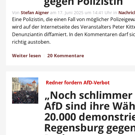
gegen Polizistin
Von
Stefan Aigner
am
17. Juni 2025 um 14:41 Uhr
in
Nachric
Eine Polizistin, die einen Fall von möglicher Polizeige
wird auf der Internetseite des Veranstalters Peter Kitte
Denunziantin diffamiert. In den Kommentaren darf si
richtig austoben.
Weiter lesen
20 Kommentare
Redner fordern AfD-Verbot
„Noch schlimmer 
AfD sind ihre Wäh
20.000 demonstri
Regensburg gege