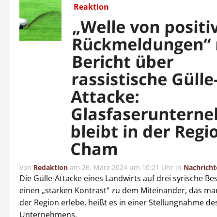
Reaktion
„Welle von positi
Rückmeldungen“ 
Bericht über
rassistische Gülle
Attacke:
Glasfaseruntern
bleibt in der Regi
Cham
Von
Redaktion
am
26. März 2024 um 10:21 Uhr
in
Nachricht
Die Gülle-Attacke eines Landwirts auf drei syrische Bes
einen „starken Kontrast“ zu dem Miteinander, das ma
der Region erlebe, heißt es in einer Stellungnahme de
Unternehmens.