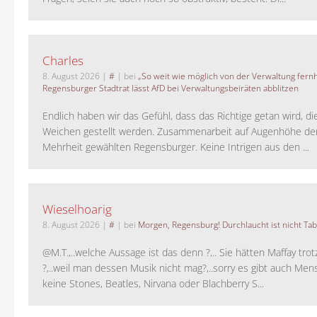
Charles
8. August 2026
|
#
| bei
„So weit wie möglich von der Verwaltung fernh
Regensburger Stadtrat lässt AfD bei Verwaltungsbeiräten abblitzen
Endlich haben wir das Gefühl, dass das Richtige getan wird, die
Weichen gestellt werden. Zusammenarbeit auf Augenhöhe der
Mehrheit gewählten Regensburger. Keine Intrigen aus den ...
Wieselhoarig
8. August 2026
|
#
| bei
Morgen, Regensburg! Durchlaucht ist nicht Tab
@M.T.,..welche Aussage ist das denn ?,.. Sie hätten Maffay trot
?,..weil man dessen Musik nicht mag?,..sorry es gibt auch Men
keine Stones, Beatles, Nirvana oder Blachberry S...