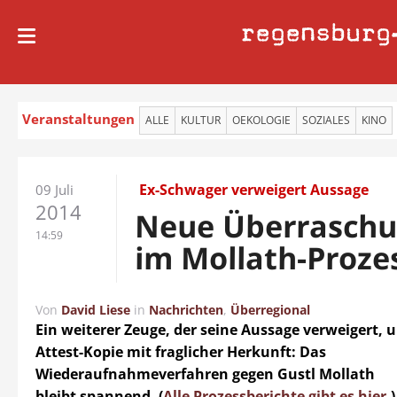
regensburg
Veranstaltungen
ALLE
KULTUR
OEKOLOGIE
SOZIALES
KINO
Ex-Schwager verweigert Aussage
09 Juli
2014
Neue Überrasch
14:59
im Mollath-Proze
Von
David Liese
in
Nachrichten
,
Überregional
Ein weiterer Zeuge, der seine Aussage verweigert, 
Attest-Kopie mit fraglicher Herkunft: Das
Wiederaufnahmeverfahren gegen Gustl Mollath
bleibt spannend.
(
Alle Prozessberichte gibt es hier
.)