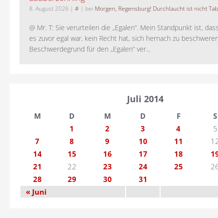
8. August 2026
|
#
| bei
Morgen, Regensburg! Durchlaucht ist nicht Tab
@ Mr. T: Sie verurteilen die „Egalen“. Mein Standpunkt ist, da
es zuvor egal war, kein Recht hat, sich hernach zu beschwere
Beschwerdegrund für den „Egalen“ ver...
Juli 2014
M
D
M
D
F
S
1
2
3
4
5
7
8
9
10
11
1
14
15
16
17
18
1
21
22
23
24
25
2
28
29
30
31
« Juni