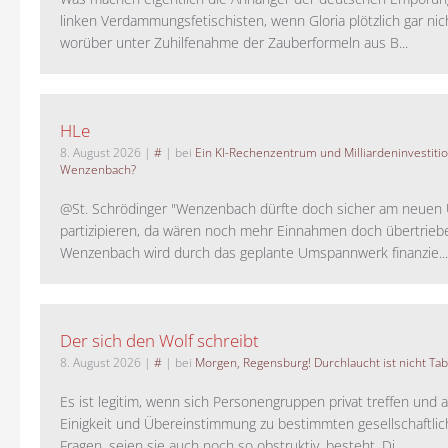
linken Verdammungsfetischisten, wenn Gloria plötzlich gar nic
worüber unter Zuhilfenahme der Zauberformeln aus B...
HLe
8. August 2026
|
#
| bei
Ein KI-Rechenzentrum und Milliardeninvestiti
Wenzenbach?
@St. Schrödinger "Wenzenbach dürfte doch sicher am neue
partizipieren, da wären noch mehr Einnahmen doch übertrieb
Wenzenbach wird durch das geplante Umspannwerk finanzie...
Der sich den Wolf schreibt
8. August 2026
|
#
| bei
Morgen, Regensburg! Durchlaucht ist nicht Tab
Es ist legitim, wenn sich Personengruppen privat treffen und 
Einigkeit und Übereinstimmung zu bestimmten gesellschaftlic
Fragen, seien sie auch noch so obstruktiv, besteht. Di...