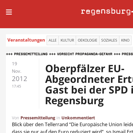
regensburg
Veranstaltungen
ALLE
KULTUR
OEKOLOGIE
SOZIALES
KINO
19
Oberpfälzer EU-
Nov.
Abgeordneter Ert
2012
Gast bei der SPD 
17:45
Regensburg
Von
Pressemitteilung
in
Unkommentiert
Blick über den Tellerrand “Die Europäische Union leid
dass sie nur auf den Euro reduziert wird”, so Ismail Er