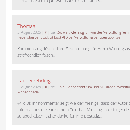
Firma mit 30 mio Jahresumsatz leisten könne...
Thomas
5. August 2026
|
#
| bei
„So weit wie möglich von der Verwaltung fernh
Regensburger Stadtrat lässt AfD bei Verwaltungsbeiräten abblitzen
Kommentar gelöscht. Ihre Zuschreibung für Herrn Wolbergs is
strafrechtlich falsch....
Lauberzehrling
5. August 2026
|
#
| bei
Ein KI-Rechenzentrum und Milliardeninvestiti
Wenzenbach?
@To Bi: Ihr Kommentar zeigt wie der meinige, dass der Autor 
Informationslücke in seinem Text hat. Mir klingt nachfolgende
zu apodiktisch. Daher danke für Ihre Bestätig...