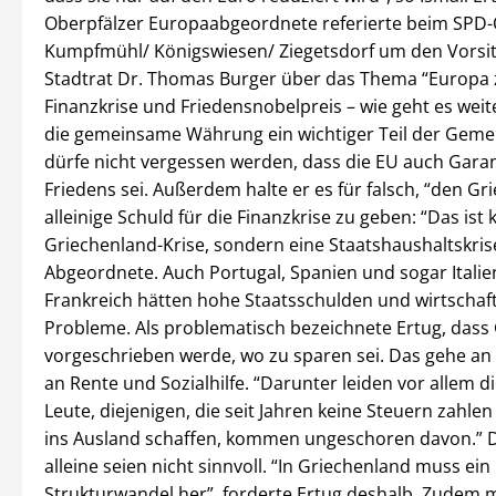
Oberpfälzer Europaabgeordnete referierte beim SPD-
Kumpfmühl/ Königswiesen/ Ziegetsdorf um den Vorsi
Stadtrat Dr. Thomas Burger über das Thema “Europa
Finanzkrise und Friedensnobelpreis – wie geht es weit
die gemeinsame Währung ein wichtiger Teil der Gemei
dürfe nicht vergessen werden, dass die EU auch Gara
Friedens sei. Außerdem halte er es für falsch, “den Gr
alleinige Schuld für die Finanzkrise zu geben: “Das ist 
Griechenland-Krise, sondern eine Staatshaushaltskrise
Abgeordnete. Auch Portugal, Spanien und sogar Italie
Frankreich hätten hohe Staatsschulden und wirtschaft
Probleme. Als problematisch bezeichnete Ertug, dass
vorgeschrieben werde, wo zu sparen sei. Das gehe an 
an Rente und Sozialhilfe. “Darunter leiden vor allem di
Leute, diejenigen, die seit Jahren keine Steuern zahlen
ins Ausland schaffen, kommen ungeschoren davon.” 
alleine seien nicht sinnvoll. “In Griechenland muss ein
Strukturwandel her”, forderte Ertug deshalb. Zudem