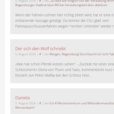
5. August 2026
|
#
| bei
„So weit wie möglich von der Verwaltung fernh
Regensburger Stadtrat lässt AfD bei Verwaltungsbeiräten abblitzen
Wenn der Fahnen-Lehner hier richtig zitiert wird, hat er eine 
entlarvende Aussage getätigt. Da könnte die CSU glatt sein
Parteiausschlussverfahren wegen "rechter Umtriebe" wieder ne
Der sich den Wolf schreibt
5. August 2026
|
#
| bei
Morgen, Regensburg! Durchlaucht ist nicht Tab
„Man hat schon Pferde kotzen sehen“ - „Da brat mir einer ein
Schlossherrin Gloria von Thurn und Taxis, kommentierte kurz
Konzert von Peter Maffay bei den Schloss Fest...
Daniela
5. August 2026
|
#
| bei
Ein KI-Rechenzentrum und Milliardeninvestiti
Wenzenbach?