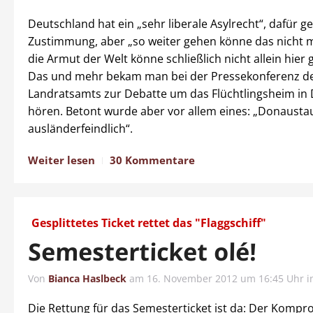
Deutschland hat ein „sehr liberale Asylrecht“, dafür ge
Zustimmung, aber „so weiter gehen könne das nicht m
die Armut der Welt könne schließlich nicht allein hier
Das und mehr bekam man bei der Pressekonferenz d
Landratsamts zur Debatte um das Flüchtlingsheim in
hören. Betont wurde aber vor allem eines: „Donaustauf
ausländerfeindlich“.
Weiter lesen
30 Kommentare
Gesplittetes Ticket rettet das "Flaggschiff"
Semesterticket olé!
Von
Bianca Haslbeck
am
16. November 2012 um 16:45 Uhr
i
Die Rettung für das Semesterticket ist da: Der Kompro