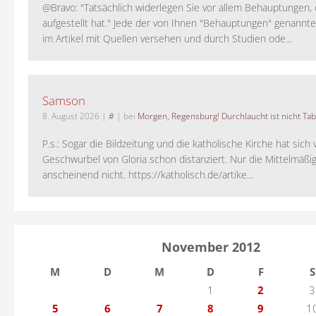
@Bravo: "Tatsächlich widerlegen Sie vor allem Behauptungen,
aufgestellt hat." Jede der von Ihnen "Behauptungen" genannte
im Artikel mit Quellen versehen und durch Studien ode...
Samson
8. August 2026
|
#
| bei
Morgen, Regensburg! Durchlaucht ist nicht Tab
P.s.: Sogar die Bildzeitung und die katholische Kirche hat sic
Geschwurbel von Gloria schon distanziert. Nur die Mittelmäßig
anscheinend nicht. https://katholisch.de/artike...
November 2012
M
D
M
D
F
S
1
2
3
5
6
7
8
9
1