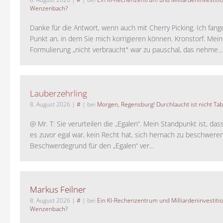
Wenzenbach?
Danke für die Antwort, wenn auch mit Cherry Picking. Ich fan
Punkt an, in dem Sie mich korrigieren können. Kronstorf. Mei
Formulierung „nicht verbraucht" war zu pauschal, das nehme...
Lauberzehrling
8. August 2026
|
#
| bei
Morgen, Regensburg! Durchlaucht ist nicht Tab
@ Mr. T: Sie verurteilen die „Egalen“. Mein Standpunkt ist, da
es zuvor egal war, kein Recht hat, sich hernach zu beschwere
Beschwerdegrund für den „Egalen“ ver...
Markus Feilner
8. August 2026
|
#
| bei
Ein KI-Rechenzentrum und Milliardeninvestiti
Wenzenbach?