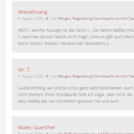
Wieselhoarig
8. August 2026
|
#
| bei
Morgen, Regensburg! Durchlaucht ist nicht Tab
@M.T.,..welche Aussage ist das denn ?,.. Sie hätten Maffay trot
?,..weil man dessen Musik nicht mag?,..sorry es gibt auch Men
keine Stones, Beatles, Nirvana oder Blachberry S...
Mr. T.
8. August 2026
|
#
| bei
Morgen, Regensburg! Durchlaucht ist nicht Tab
Lauberzehrling, wir sind ja schon ganz nahe beieinander, auch
nicht merken. Ihren Standpunkt teile ich sogar, aber nicht di
dass Maffay das von vornherein gewusst hat und auch ...
Maler, Guenther
8. August 2026
|
#
| bei
Ein KI-Rechenzentrum und Milliardeninvestiti