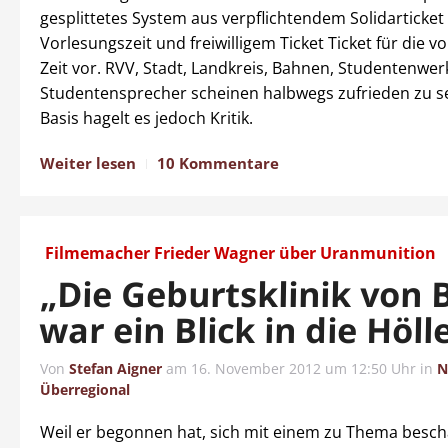
gesplittetes System aus verpflichtendem Solidarticket 
Vorlesungszeit und freiwilligem Ticket Ticket für die v
Zeit vor. RVV, Stadt, Landkreis, Bahnen, Studentenwe
Studentensprecher scheinen halbwegs zufrieden zu se
Basis hagelt es jedoch Kritik.
Weiter lesen
10 Kommentare
Filmemacher Frieder Wagner über Uranmunition
„Die Geburtsklinik von 
war ein Blick in die Höll
Von
Stefan Aigner
am
16. November 2012 um 12:50 Uhr
in
N
Überregional
Weil er begonnen hat, sich mit einem zu Thema beschä