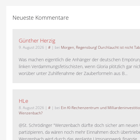
Neueste Kommentare
Günther Herzig
9. August 2026
|
#
| bei
Morgen, Regensburg! Durchlaucht ist nicht Tab
Was machen eigentlich die Anhänger der deutschen Empörung
linken Verdammungsfetischisten, wenn Gloria plötzlich gar nic
worüber unter Zuhilfenahme der Zauberformeln aus B...
HLe
8. August 2026
|
#
| bei
Ein KI-Rechenzentrum und Milliardeninvestiti
Wenzenbach?
@St. Schrödinger "Wenzenbach dürfte doch sicher am neue
partizipieren, da wären noch mehr Einnahmen doch übertrieb
Wenzenbach wird durch das geplante Umspannwerk finanzie...