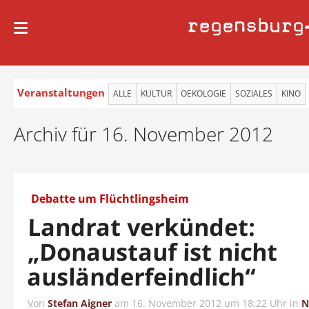
regensburg
Veranstaltungen
ALLE
KULTUR
OEKOLOGIE
SOZIALES
KINO
Archiv für 16. November 2012
Debatte um Flüchtlingsheim
Landrat verkündet:
„Donaustauf ist nicht
ausländerfeindlich“
Von
Stefan Aigner
am
16. November 2012 um 18:22 Uhr
in
N