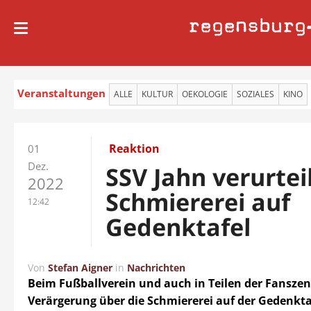
regensburg
Veranstaltungen
ALLE
KULTUR
OEKOLOGIE
SOZIALES
KINO
Reaktion
01
Dez.
SSV Jahn verurtei
2022
Schmiererei auf
12:42
Gedenktafel
Von
Stefan Aigner
in
Nachrichten
Beim Fußballverein und auch in Teilen der Fanszen
Verärgerung über die Schmiererei auf der Gedenkt