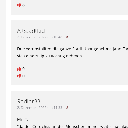
0
Altstadtkid
2. Dezember 2022 um 10:48
|
#
Due verunstallten die ganze Stadt.Unangenehme Jahn Fa
sich eindeutig zu wichtig nehmen.
0
0
Radler33
2. Dezember 2022 um 11:33
|
#
Mr. T.
“da der Geruchssinn der Menschen immer weiter nachläs