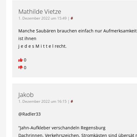
Mathilde Vietze
1. Dezember 2022 um 15:49
|
#
Manche Saubären brauchen einfach nur Aufmerksamkeit
ist ihnen
j e d e s M i t t e l recht.
0
0
Jakob
1. Dezember 2022 um 16:15
|
#
@Radler33
“Jahn-Aufkleber verschandeln Regensburg
Dachrinnen, Verkehrszeichen, Stromkästen sind übersät m