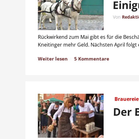
Eini
Von
Redakt
Rückwirkend zum Mai gibt es für die Beschä
Kneitinger mehr Geld. Nächsten April folgt
Weiter lesen
5 Kommentare
Brauereie
Der 