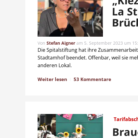
„Kie
La S
Brüc
Von
Stefan Aigner
am
5. September 2023 um 15
Die Spitalstiftung hat ihre Zusammenarbeit
Stadtamhof beendet. Offenbar, weil sie mehr
anderen Lokal.
Weiter lesen
53 Kommentare
Tarifabsc
Brau