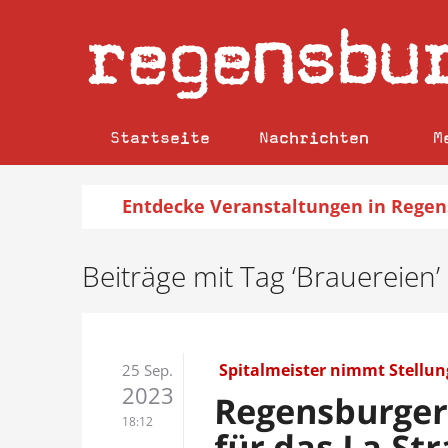
regensbu
Startseite
Nachrichten
M
Entdecke
Veranstaltungen
in Regen
Beiträge mit Tag ‘Brauereien’
Spitalmeister nimmt Stellun
25 Sep.
2023
Regensburger 
18:12
für das La St