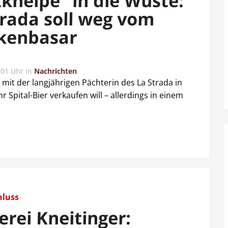
zkneipe“ in die Wüste:
trada soll weg vom
kenbasar
:01 Uhr
in
Nachrichten
 mit der langjährigen Pächterin des La Strada in
 Spital-Bier verkaufen will – allerdings in einem
hluss
erei Kneitinger: