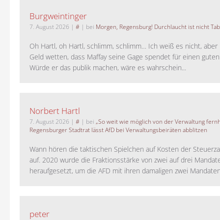
Burgweintinger
7. August 2026
|
#
| bei
Morgen, Regensburg! Durchlaucht ist nicht Tab
Oh Hartl, oh Hartl, schlimm, schlimm… Ich weiß es nicht, aber 
Geld wetten, dass Maffay seine Gage spendet für einen guten
Würde er das publik machen, wäre es wahrschein...
Norbert Hartl
7. August 2026
|
#
| bei
„So weit wie möglich von der Verwaltung fernh
Regensburger Stadtrat lässt AfD bei Verwaltungsbeiräten abblitzen
Wann hören die taktischen Spielchen auf Kosten der Steuerza
auf. 2020 wurde die Fraktionsstärke von zwei auf drei Mandat
heraufgesetzt, um die AFD mit ihren damaligen zwei Mandaten 
peter