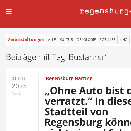
regensburg
Veranstaltungen
ALLE
KULTUR
OEKOLOGIE
SOZIALES
KINO
Beiträge mit Tag ‘Busfahrer’
Regensburg Harting
01 Okt.
2025
„Ohne Auto bist 
10:40
verratzt.“ In die
Stadtteil von
Regensburg könn