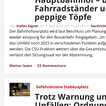
Fahrradständer 
peppige Töpfe
Von
Stefan Aigner
am
9. Mai 2023 um 15:42 Uhr
in
Nachrich
Der Bahnhofsvorplatz wird laut Beschluss um Planun
wieder einspurig für den Busverkehr freigegeben. „Im Id
das Umfeld noch 2023 in verschiedenen Punkten aufg
werden. Die CSU-Fraktion wettert über die Gesamtsit
verlässt den Sitzungssaal vor der Abstimmung.
Weiter lesen
33 Kommentare
Gefahrenzone Stobäusplatz
Trotz Warnung u
Unfällen: Ordnu