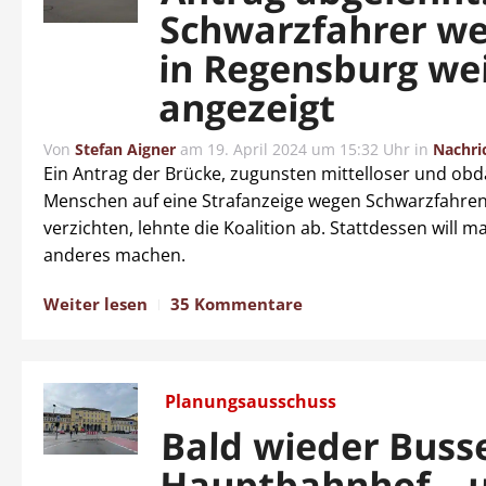
Schwarzfahrer w
in Regensburg we
angezeigt
Von
Stefan Aigner
am
19. April 2024 um 15:32 Uhr
in
Nachri
Ein Antrag der Brücke, zugunsten mittelloser und ob
Menschen auf eine Strafanzeige wegen Schwarzfahren
verzichten, lehnte die Koalition ab. Stattdessen will 
anderes machen.
Weiter lesen
35 Kommentare
Planungsausschuss
Bald wieder Buss
Hauptbahnhof – 