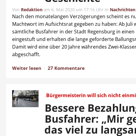
Von
Redaktion
am
6. Mai 2020 um 17:16 Uhr
in
Nachrichten
Nach den monatelangen Verzögerungen scheint es nu
Machtwort im Aufsichtsrat gegeben zu haben: Ab Juli
sämtliche Busfahrer in der Stadt Regensburg in einen 
eingestuft und erhalten die lange geforderte Ballung
Damit wird eine über 20 Jahre währendes Zwei-Klass
abgeschafft.
Weiter lesen
27 Kommentare
Bürgermeisterin will sich nicht einm
Bessere Bezahlun
Busfahrer: „Mir g
das viel zu langs