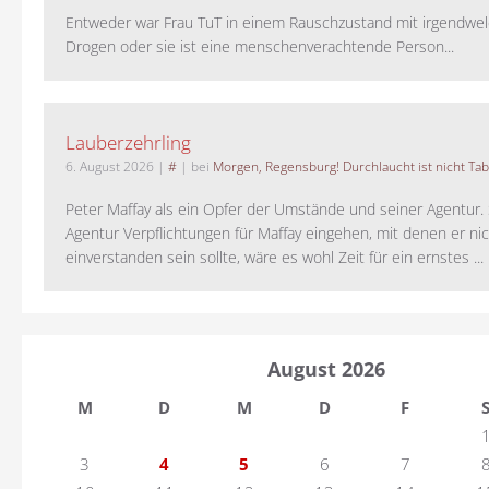
Entweder war Frau TuT in einem Rauschzustand mit irgendwel
Drogen oder sie ist eine menschenverachtende Person...
Lauberzehrling
6. August 2026
|
#
| bei
Morgen, Regensburg! Durchlaucht ist nicht Tab
Peter Maffay als ein Opfer der Umstände und seiner Agentur. S
Agentur Verpflichtungen für Maffay eingehen, mit denen er ni
einverstanden sein sollte, wäre es wohl Zeit für ein ernstes ...
August 2026
M
D
M
D
F
3
4
5
6
7