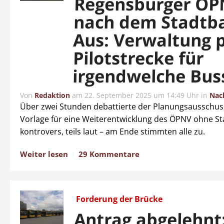
Regensburger Ö
nach dem Stadtb
Aus: Verwaltung 
Pilotstrecke für
irgendwelche Bus
Von
Redaktion
am
22. September 2025 um 14:49 Uhr
in
Nac
Über zwei Stunden debattierte der Planungsausschus
Vorlage für eine Weiterentwicklung des ÖPNV ohne St
kontrovers, teils laut – am Ende stimmten alle zu.
Weiter lesen
29 Kommentare
Forderung der Brücke
Antrag abgelehnt