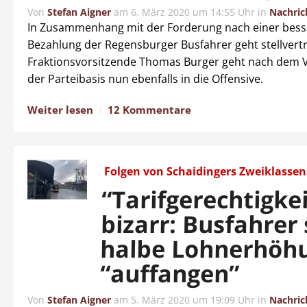
Von
Stefan Aigner
am
6. März 2020 um 14:55 Uhr
in
Nachric
In Zusammenhang mit der Forderung nach einer bes
Bezahlung der Regensburger Busfahrer geht stellvert
Fraktionsvorsitzende Thomas Burger geht nach dem 
der Parteibasis nun ebenfalls in die Offensive.
Weiter lesen
12 Kommentare
Folgen von Schaidingers Zweiklasse
“Tarifgerechtigkei
bizarr: Busfahrer 
halbe Lohnerhöh
“auffangen”
Von
Stefan Aigner
am
5. März 2020 um 19:09 Uhr
in
Nachric