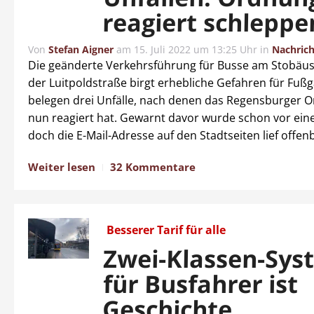
reagiert schlepp
Von
Stefan Aigner
am
15. Juli 2022 um 13:25 Uhr
in
Nachric
Die geänderte Verkehrsführung für Busse am Stobäus
der Luitpoldstraße birgt erhebliche Gefahren für Fuß
belegen drei Unfälle, nach denen das Regensburger
nun reagiert hat. Gewarnt davor wurde schon vor ei
doch die E-Mail-Adresse auf den Stadtseiten lief offenb
Weiter lesen
32 Kommentare
Besserer Tarif für alle
Zwei-Klassen-Sys
für Busfahrer ist
Geschichte