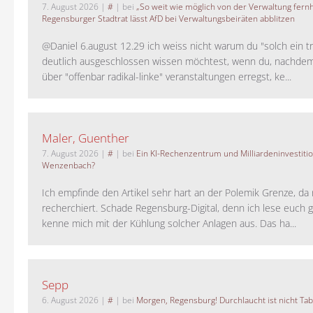
7. August 2026
|
#
| bei
„So weit wie möglich von der Verwaltung fernh
Regensburger Stadtrat lässt AfD bei Verwaltungsbeiräten abblitzen
@Daniel 6.august 12.29 ich weiss nicht warum du "solch ein t
deutlich ausgeschlossen wissen möchtest, wenn du, nachdem
über "offenbar radikal-linke" veranstaltungen erregst, ke...
Maler, Guenther
7. August 2026
|
#
| bei
Ein KI-Rechenzentrum und Milliardeninvestiti
Wenzenbach?
Ich empfinde den Artikel sehr hart an der Polemik Grenze, da 
recherchiert. Schade Regensburg-Digital, denn ich lese euch g
kenne mich mit der Kühlung solcher Anlagen aus. Das ha...
Sepp
6. August 2026
|
#
| bei
Morgen, Regensburg! Durchlaucht ist nicht Tab