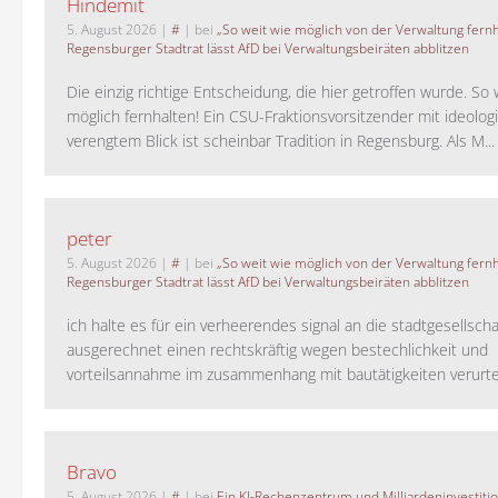
Hindemit
5. August 2026
|
#
| bei
„So weit wie möglich von der Verwaltung fernh
Regensburger Stadtrat lässt AfD bei Verwaltungsbeiräten abblitzen
Die einzig richtige Entscheidung, die hier getroffen wurde. So 
möglich fernhalten! Ein CSU-Fraktionsvorsitzender mit ideolog
verengtem Blick ist scheinbar Tradition in Regensburg. Als M...
peter
5. August 2026
|
#
| bei
„So weit wie möglich von der Verwaltung fernh
Regensburger Stadtrat lässt AfD bei Verwaltungsbeiräten abblitzen
ich halte es für ein verheerendes signal an die stadtgesellscha
ausgerechnet einen rechtskräftig wegen bestechlichkeit und
vorteilsannahme im zusammenhang mit bautätigkeiten verurteilt
Bravo
5. August 2026
|
#
| bei
Ein KI-Rechenzentrum und Milliardeninvestiti