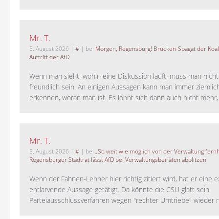
Mr. T.
5. August 2026
|
#
| bei
Morgen, Regensburg! Brücken-Spagat der Koali
Auftritt der AfD
Wenn man sieht, wohin eine Diskussion läuft, muss man nich
freundlich sein. An einigen Aussagen kann man immer ziemlich
erkennen, woran man ist. Es lohnt sich dann auch nicht mehr, a
Mr. T.
5. August 2026
|
#
| bei
„So weit wie möglich von der Verwaltung fernh
Regensburger Stadtrat lässt AfD bei Verwaltungsbeiräten abblitzen
Wenn der Fahnen-Lehner hier richtig zitiert wird, hat er eine 
entlarvende Aussage getätigt. Da könnte die CSU glatt sein
Parteiausschlussverfahren wegen "rechter Umtriebe" wieder ne