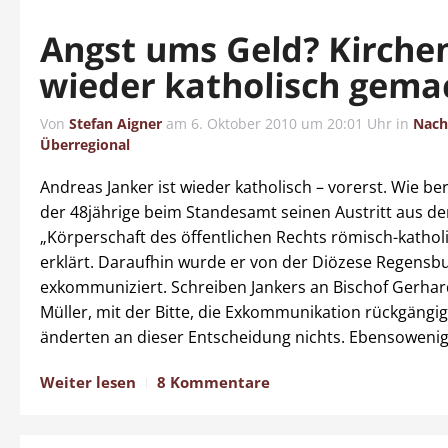
Angst ums Geld? Kirche
wieder katholisch gema
Von
Stefan Aigner
am
6. Oktober 2010 um 20:01 Uhr
in
Nach
Überregional
Andreas Janker ist wieder katholisch – vorerst. Wie ber
der 48jährige beim Standesamt seinen Austritt aus de
„Körperschaft des öffentlichen Rechts römisch-kathol
erklärt. Daraufhin wurde er von der Diözese Regensb
exkommuniziert. Schreiben Jankers an Bischof Gerha
Müller, mit der Bitte, die Exkommunikation rückgängi
änderten an dieser Entscheidung nichts. Ebensowenig 
Weiter lesen
8 Kommentare