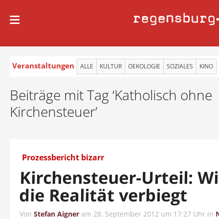
regensburg
Veranstaltungen
ALLE
KULTUR
OEKOLOGIE
SOZIALES
KINO
Beiträge mit Tag ‘Katholisch ohne
Kirchensteuer’
Prozessbericht bizarr
Kirchensteuer-Urteil: W
die Realität verbiegt
Von
Stefan Aigner
am
28. September 2012 um 17:27 Uhr
in