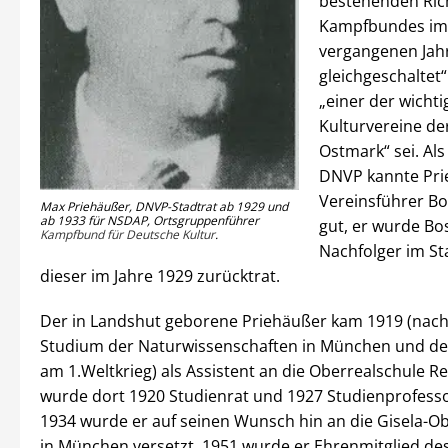
bestehenden Rich
Kampfbundes im
vergangenen Jah
gleichgeschaltet
„einer der wichti
Kulturvereine de
Ostmark“ sei. Als
DNVP kannte Pri
Vereinsführer Bo
Max Priehäußer, DNVP-Stadtrat ab 1929 und
ab 1933 für NSDAP, Ortsgruppenführer
gut, er wurde Bo
Kampfbund für Deutsche Kultur
.
Nachfolger im Sta
dieser im Jahre 1929 zurücktrat.
Der in Landshut geborene Priehäußer kam 1919 (nac
Studium der Naturwissenschaften in München und de
am 1.Weltkrieg) als Assistent an die Oberrealschule R
wurde dort 1920 Studienrat und 1927 Studienprofesso
1934 wurde er auf seinen Wunsch hin an die Gisela-O
in München versetzt, 1951 wurde er Ehrenmitglied de