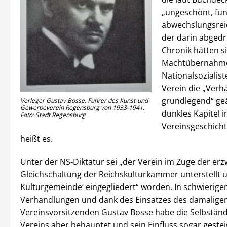
„ungeschönt, fun
abwechslungsreic
der darin abged
Chronik hätten s
Machtübernahme
Nationalsozialis
Verein die „Verhä
grundlegend“ geä
Verleger Gustav Bosse, Führer des Kunst-und
Gewerbeverein Regensburg von 1933-1941.
dunkles Kapitel i
Foto: Stadt Regensburg
Vereinsgeschicht
heißt es.
Unter der NS-Diktatur sei „der Verein im Zuge der e
Gleichschaltung der Reichskulturkammer unterstellt un
Kulturgemeinde‘ eingegliedert“ worden. In schwierige
Verhandlungen und dank des Einsatzes des damaligen
Vereinsvorsitzenden Gustav Bosse habe die Selbständ
Vereins aber behauptet und sein Einfluss sogar geste