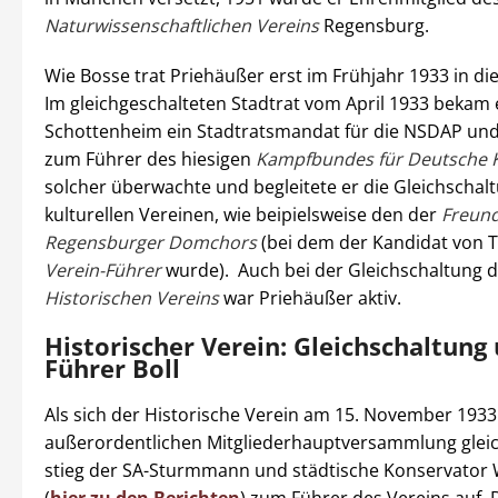
Naturwissenschaftlichen Vereins
Regensburg.
Wie Bosse trat Priehäußer erst im Frühjahr 1933 in di
Im gleichgeschalteten Stadtrat vom April 1933 bekam
Schottenheim ein Stadtratsmandat für die NSDAP und 
zum Führer des hiesigen
Kampfbundes für Deutsche K
solcher überwachte und begleitete er die Gleichschal
kulturellen Vereinen, wie beipielsweise den der
Freun
Regensburger Domchors
(bei dem der Kandidat von 
Verein-Führer
wurde). Auch bei der Gleichschaltung 
Historischen Vereins
war Priehäußer aktiv.
Historischer Verein: Gleichschaltung
Führer Boll
Als sich der Historische Verein am 15. November 1933 
außerordentlichen Mitgliederhauptversammlung gleic
stieg der SA-Sturmmann und städtische Konservator W
(
hier zu den Berichten
) zum Führer des Vereins auf. 