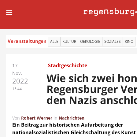
regensburg
Veranstaltungen
ALLE
KULTUR
OEKOLOGIE
SOZIALES
KINO
Stadtgeschichte
17
Nov.
Wie sich zwei hon
2022
Regensburger Ve
15:44
den Nazis anschl
Von
Robert Werner
in
Nachrichten
Ein Beitrag zur historischen Aufarbeitung der
nationalsozialistischen Gleichschaltung des Kunst