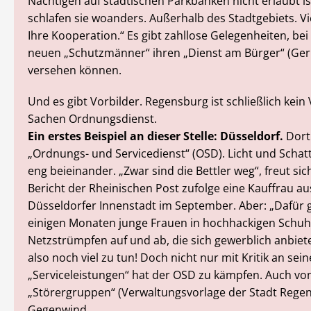
Nächtigen auf städtischen Parkbänken nicht erlaubt ist
schlafen sie woanders. Außerhalb des Stadtgebiets. Vi
Ihre Kooperation.“ Es gibt zahllose Gelegenheiten, bei
neuen „Schutzmänner“ ihren „Dienst am Bürger“ (Ge
versehen können.
Und es gibt Vorbilder. Regensburg ist schließlich kein 
Sachen Ordnungsdienst.
Ein erstes Beispiel an dieser Stelle: Düsseldorf.
Dort 
„Ordnungs- und Servicedienst“ (OSD). Licht und Schat
eng beieinander. „Zwar sind die Bettler weg“, freut si
Bericht der Rheinischen Post zufolge eine Kauffrau au
Düsseldorfer Innenstadt im September. Aber: „Dafür g
einigen Monaten junge Frauen in hochhackigen Schu
Netzstrümpfen auf und ab, die sich gewerblich anbiete
also noch viel zu tun! Doch nicht nur mit Kritik an sei
„Serviceleistungen“ hat der OSD zu kämpfen. Auch vo
„Störergruppen“ (Verwaltungsvorlage der Stadt Regen
Gegenwind.