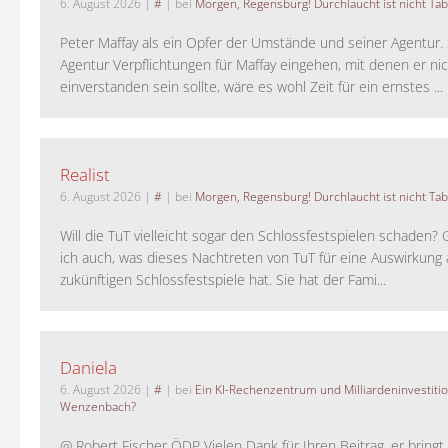
6. August 2026
|
#
| bei
Morgen, Regensburg! Durchlaucht ist nicht Tab
Peter Maffay als ein Opfer der Umstände und seiner Agentur. S
Agentur Verpflichtungen für Maffay eingehen, mit denen er ni
einverstanden sein sollte, wäre es wohl Zeit für ein ernstes ...
Realist
6. August 2026
|
#
| bei
Morgen, Regensburg! Durchlaucht ist nicht Tab
Will die TuT vielleicht sogar den Schlossfestspielen schaden?
ich auch, was dieses Nachtreten von TuT für eine Auswirkung 
zukünftigen Schlossfestspiele hat. Sie hat der Fami...
Daniela
6. August 2026
|
#
| bei
Ein KI-Rechenzentrum und Milliardeninvestiti
Wenzenbach?
@ Robert Fischer ÖDP Vielen Dank für Ihren Beitrag, er bring