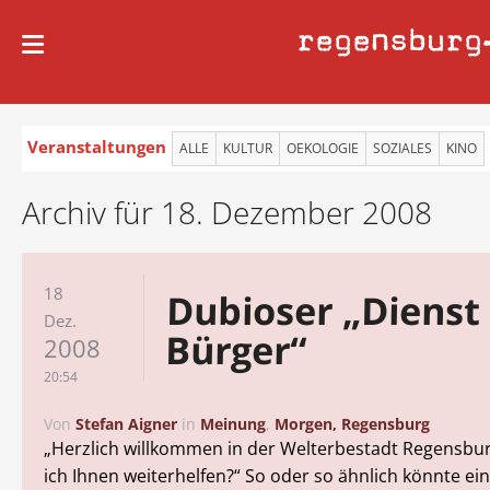
regensburg
Veranstaltungen
ALLE
KULTUR
OEKOLOGIE
SOZIALES
KINO
Archiv für 18. Dezember 2008
18
Dubioser „Dienst
Dez.
Bürger“
2008
20:54
Von
Stefan Aigner
in
Meinung
,
Morgen, Regensburg
„Herzlich willkommen in der Welterbestadt Regensbur
ich Ihnen weiterhelfen?“ So oder so ähnlich könnte ei