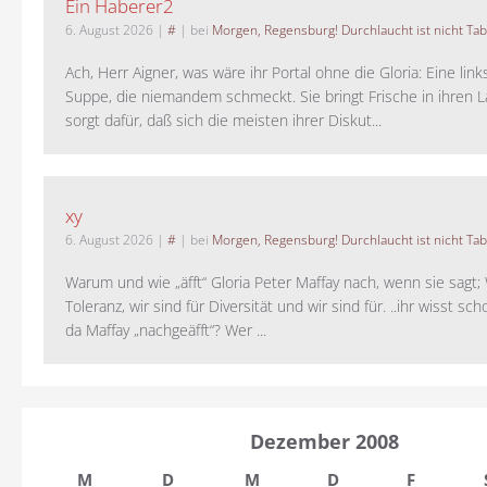
Ein Haberer2
6. August 2026
|
#
| bei
Morgen, Regensburg! Durchlaucht ist nicht Tab
Ach, Herr Aigner, was wäre ihr Portal ohne die Gloria: Eine lin
Suppe, die niemandem schmeckt. Sie bringt Frische in ihren 
sorgt dafür, daß sich die meisten ihrer Diskut...
xy
6. August 2026
|
#
| bei
Morgen, Regensburg! Durchlaucht ist nicht Tab
Warum und wie „äfft“ Gloria Peter Maffay nach, wenn sie sagt; 
Toleranz, wir sind für Diversität und wir sind für. ..ihr wisst sch
da Maffay „nachgeäfft“? Wer ...
Dezember 2008
M
D
M
D
F