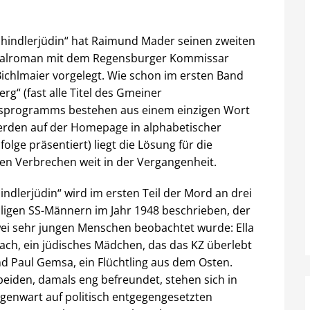
chindlerjüdin“ hat Raimund Mader seinen zweiten
nalroman mit dem Regensburger Kommissar
Bichlmaier vorgelegt. Wie schon im ersten Band
erg“ (fast alle Titel des Gmeiner
sprogramms bestehen aus einem einzigen Wort
rden auf der Homepage in alphabetischer
folge präsentiert) liegt die Lösung für die
len Verbrechen weit in der Vergangenheit.
hindlerjüdin“ wird im ersten Teil der Mord an drei
igen SS-Männern im Jahr 1948 beschrieben, der
ei sehr jungen Menschen beobachtet wurde: Ella
bach, ein jüdisches Mädchen, das das KZ überlebt
nd Paul Gemsa, ein Flüchtling aus dem Osten.
beiden, damals eng befreundet, stehen sich in
genwart auf politisch entgegengesetzten