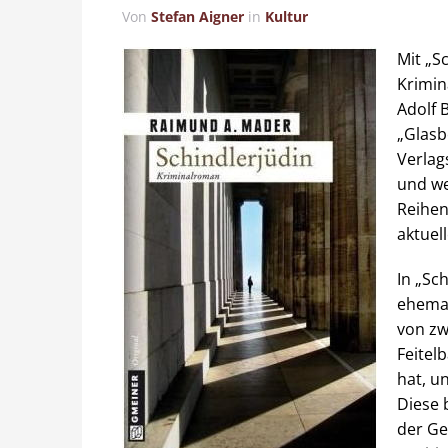
Von
Stefan Aigner
in
Kultur
Mit „S
Krimi
Adolf 
„Glasb
Verlag
und we
Reihen
aktuel
In „Sc
ehemal
von zw
Feitel
hat, u
Diese 
der Ge