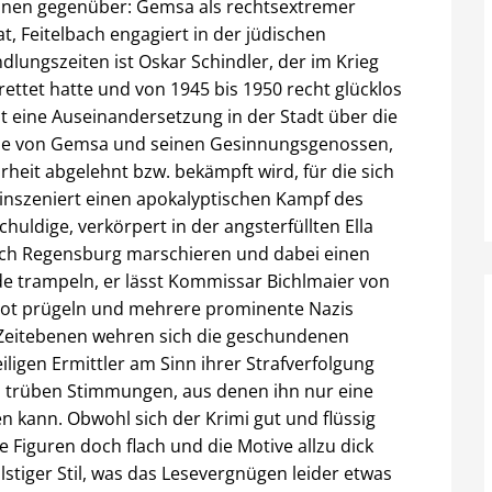
onen gegenüber: Gemsa als rechtsextremer
at, Feitelbach engagiert in der jüdischen
dlungszeiten ist Oskar Schindler, der im Krieg
erettet hatte und von 1945 bis 1950 recht glücklos
bt eine Auseinandersetzung in der Stadt über die
 die von Gemsa und seinen Gesinnungsgenossen,
eit abgelehnt bzw. bekämpft wird, für die sich
r inszeniert einen apokalyptischen Kampf des
huldige, verkörpert in der angsterfüllten Ella
urch Regensburg marschieren und dabei einen
e trampeln, er lässt Kommissar Bichlmaier von
btot prügeln und mehrere prominente Nazis
 Zeitebenen wehren sich die geschundenen
iligen Ermittler am Sinn ihrer Strafverfolgung
zu trüben Stimmungen, aus denen ihn nur eine
len kann. Obwohl sich der Krimi gut und flüssig
e Figuren doch flach und die Motive allzu dick
tiger Stil, was das Lesevergnügen leider etwas