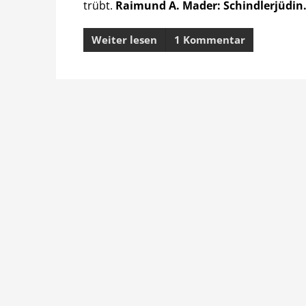
trübt.
Raimund A. Mader: Schindlerjüdin.
Weiter lesen
1 Kommentar