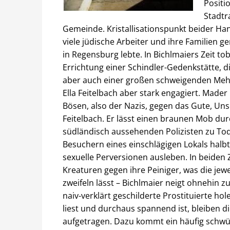
Positi
Stadtr
Gemeinde. Kristallisationspunkt beider Han
viele jüdische Arbeiter und ihre Familien g
in Regensburg lebte. In Bichlmaiers Zeit to
Errichtung einer Schindler-Gedenkstätte,
aber auch einer großen schweigenden Mehrh
Ella Feitelbach aber stark engagiert. Made
Bösen, also der Nazis, gegen das Gute, Unsc
Feitelbach. Er lässt einen braunen Mob d
südländisch aussehenden Polizisten zu Tod
Besuchern eines einschlägigen Lokals hal
sexuelle Perversionen ausleben. In beiden
Kreaturen gegen ihre Peiniger, was die jewe
zweifeln lässt – Bichlmaier neigt ohnehin 
naiv-verklärt geschilderte Prostituierte ho
liest und durchaus spannend ist, bleiben di
aufgetragen. Dazu kommt ein häufig schwüls