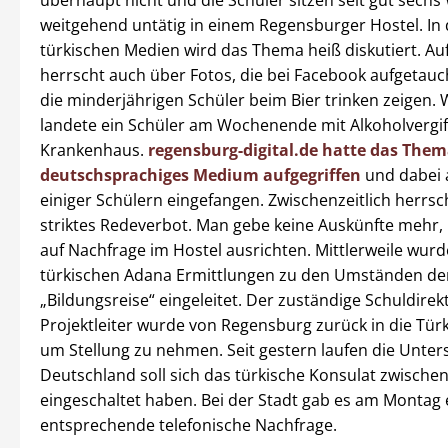
überhaupt nicht und die Schüler sitzen seit gut sech
weitgehend untätig in einem Regensburger Hostel. In
türkischen Medien wird das Thema heiß diskutiert. A
herrscht auch über Fotos, die bei Facebook aufgetauc
die minderjährigen Schüler beim Bier trinken zeigen. 
landete ein Schüler am Wochenende mit Alkoholvergi
Krankenhaus.
regensburg-digital.de hatte das Thema
deutschsprachiges Medium aufgegriffen
und dabei
einiger Schülern eingefangen. Zwischenzeitlich herrsc
striktes Redeverbot. Man gebe keine Auskünfte mehr,
auf Nachfrage im Hostel ausrichten. Mittlerweile wur
türkischen Adana Ermittlungen zu den Umständen de
„Bildungsreise“ eingeleitet. Der zuständige Schuldire
Projektleiter wurde von Regensburg zurück in die Türk
um Stellung zu nehmen. Seit gestern laufen die Unter
Deutschland soll sich das türkische Konsulat zwischen
eingeschaltet haben. Bei der Stadt gab es am Montag 
entsprechende telefonische Nachfrage.