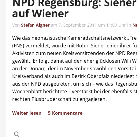
NPD Regensburg: Siener 
auf Wiener
Von
Stefan Aigner
am
7. September 2011 um 11:00 Uhr
in
N
Wie das neonazistische Kameradschaftsnetzwerk „Fre
(FNS) vermeldet, wurde mit Robin Siener einer ihrer 
Aktivisten zum neuen Kreisvorsitzenden der NPD Re
gewählt. Er folgt damit auf den eher glücklosen Willi 
an der Donau), der im November sowohl den Vorsitz 
Kreisverband als auch im Bezirk Oberpfalz niederlegt 
aus der NPD ausgetreten, um sich – wie das Regensb
Wochenblatt berichtete – verstärkt bei der ebenfalls
rechten Piusbruderschaft zu engagieren.
Weiter lesen
5 Kommentare