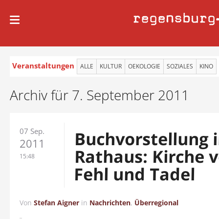
regensburg
Veranstaltungen
ALLE
KULTUR
OEKOLOGIE
SOZIALES
KINO
Archiv für 7. September 2011
07 Sep.
Buchvorstellung 
2011
Rathaus: Kirche v
15:48
Fehl und Tadel
Von
Stefan Aigner
in
Nachrichten
,
Überregional