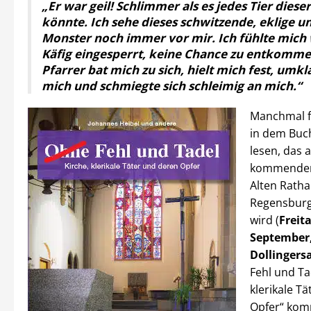
„Er war geil! Schlimmer als es jedes Tier dieser
könnte. Ich sehe dieses schwitzende, eklige 
Monster noch immer vor mir. Ich fühlte mich 
Käfig eingesperrt, keine Chance zu entkomme
Pfarrer bat mich zu sich, hielt mich fest, um
mich und schmiegte sich schleimig an mich.“
Manchmal fä
in dem Buch
lesen, das 
kommenden 
Alten Ratha
Regensburg 
wird (
Freita
September,
Dollingers
Fehl und Ta
klerikale T
Opfer“ ko