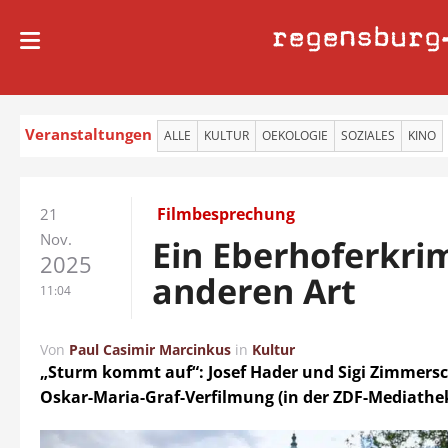
regensburg
Veranstaltungen
ALLE
KULTUR
OEKOLOGIE
SOZIALES
KINO
Filmbesprechung
21
Nov.
Ein Eberhoferkrim
2025
anderen Art
11:04
Von
Paul Casimir Marcinkus
in
Kultur
„Sturm kommt auf“: Josef Hader und Sigi Zimmersc
Oskar-Maria-Graf-Verfilmung (in der ZDF-Mediathek