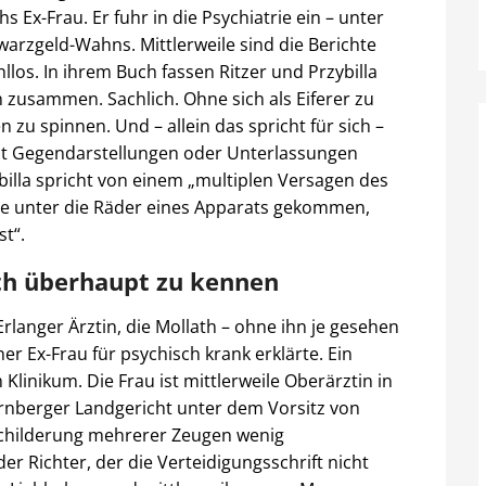
 Ex-Frau. Er fuhr in die Psychiatrie ein – unter
rzgeld-Wahns. Mittlerweile sind die Berichte
llos. In ihrem Buch fassen Ritzer und Przybilla
 zusammen. Sachlich. Ohne sich als Eiferer zu
u spinnen. Und – allein das spricht für sich –
 mit Gegendarstellungen oder Unterlassungen
illa spricht von einem „multiplen Versagen des
ise unter die Räder eines Apparats gekommen,
st“.
ath überhaupt zu kennen
langer Ärztin, die Mollath – ohne ihn je gesehen
er Ex-Frau für psychisch krank erklärte. Ein
Klinikum. Die Frau ist mittlerweile Oberärztin in
ürnberger Landgericht unter dem Vorsitz von
 Schilderung mehrerer Zeugen wenig
der Richter, der die Verteidigungsschrift nicht