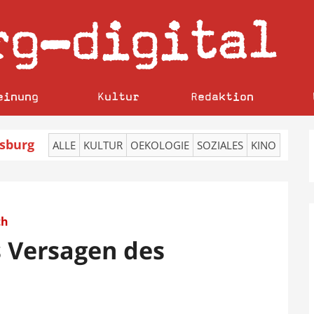
rg
digital
–
einung
Kultur
Redaktion
sburg
ALLE
KULTUR
OEKOLOGIE
SOZIALES
KINO
th
s Versagen des
“