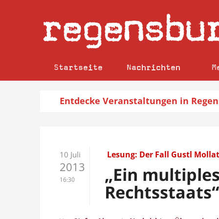
regensbu
Startseite
Nachrichten
M
Entdecke
Veranstaltungen
in Regen
Lesung: Der Fall Gustl Molla
10 Juli
2013
„Ein multiple
16:30
Rechtsstaats