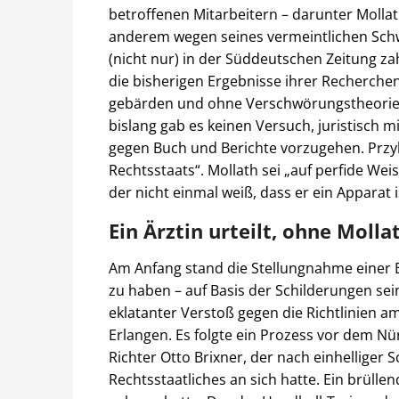
betroffenen Mitarbeitern – darunter Mollaths
anderem wegen seines vermeintlichen Schwa
(nicht nur) in der Süddeutschen Zeitung zah
die bisherigen Ergebnisse ihrer Recherchen
gebärden und ohne Verschwörungstheorien z
bislang gab es keinen Versuch, juristisch
gegen Buch und Berichte vorzugehen. Przyb
Rechtsstaats“. Mollath sei „auf perfide We
der nicht einmal weiß, dass er ein Apparat i
Ein Ärztin urteilt, ohne Moll
Am Anfang stand die Stellungnahme einer Er
zu haben – auf Basis der Schilderungen sein
eklatanter Verstoß gegen die Richtlinien am 
Erlangen. Es folgte ein Prozess vor dem N
Richter Otto Brixner, der nach einhelliger
Rechtsstaatliches an sich hatte. Ein brüllen