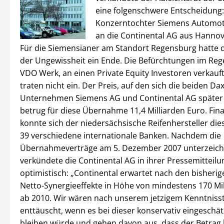
eine folgenschwere Entscheidung:
Konzerntochter Siemens Automot
an die Continental AG aus Hannov
Für die Siemensianer am Standort Regensburg hatte d
der Ungewissheit ein Ende. Die Befürchtungen im Re
VDO Werk, an einen Private Equity Investoren verkauf
traten nicht ein. Der Preis, auf den sich die beiden Da
Unternehmen Siemens AG und Continental AG später 
betrug für diese Übernahme 11,4 Milliarden Euro. Fin
konnte sich der niedersächsische Reifenhersteller die
39 verschiedene internationale Banken. Nachdem die
Übernahmeverträge am 5. Dezember 2007 unterzeich
verkündete die Continental AG in ihrer Pressemitteilu
optimistisch: „Continental erwartet nach den bisheri
Netto-Synergieeffekte in Höhe von mindestens 170 Mi
ab 2010. Wir wären nach unserem jetzigem Kenntniss
enttäuscht, wenn es bei dieser konservativ eingesch
bleiben würde und gehen davon aus, dass der Betrag 