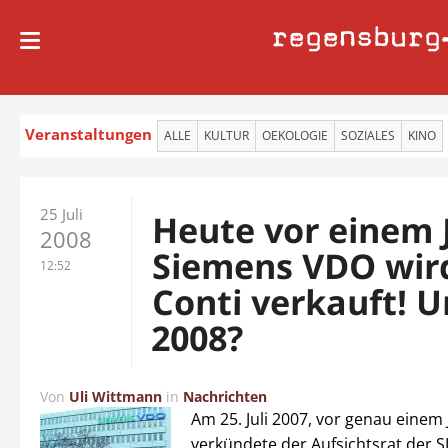
regensburg
Veranstaltungen
ALLE
KULTUR
OEKOLOGIE
SOZIALES
KINO
25 Juli
Heute vor einem 
2008
Siemens VDO wir
12:52
Conti verkauft! 
2008?
Von
Uli Wittmann
in
Nachrichten
Am 25. Juli 2007, vor genau einem 
verkündete der Aufsichtsrat der 