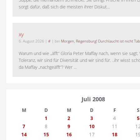
sorgt dafür, daß sich die meisten ihrer Diskut...
xy
6. August 2026
|
#
| bei
Morgen, Regensburg! Durchlaucht ist nicht Tab
Warum und wie „äfft“ Gloria Peter Maffay nach, wenn sie sagt; 
Toleranz, wir sind für Diversität und wir sind für. ..ihr wisst sch
da Maffay „nachgeäfft“? Wer ...
Juli 2008
M
D
M
D
F
S
1
2
3
4
5
7
8
9
10
11
1
14
15
16
17
18
1