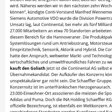
wird. Näheres werden wir in den nächsten zehn Woc
können“, kündigte Conti-Vorstand Manfred Wennemer
Siemens Automotive VDO wurde die Division Powertra
Umsatz lag, laut Continental, bei mehr als fünf Millia
27.000 Mitarbeitern an etwa 70 Standorten arbeiteten 
diesem Bereich für die Hannoveraner. Die Produktpal
Systemlösungen rund um Antriebsstrang, Motorsteue
Einspritztechnik, Sensorik, Aktorik und Hybrid. Die Co
hatte den Anspruch, weltweiter Markt- und Technologi
wirtschaftliches und umweltfreundliches Fahren zu w
kauft den Goliath
Jetzt ist die Continental AG selbst e
Übernahmekandidat. Der Aufkäufer des Konzerns kö
unspektakulärer gar nicht sein. Die Schaeffler Gruppe
Konzernsitz ist im unterfränkischen Herzogenaurach.
23.000-Einwohner-Ort assoziieren die meisten die Sp
Adidas und Puma. Doch die INA Holding Schaeffler KG,
offizielle Bezeichnung, ist ebenfalls ein Weltkonzern. 