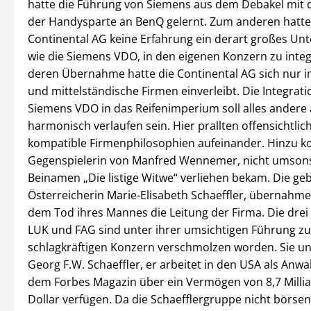
hatte die Führung von Siemens aus dem Debakel mit
der Handysparte an BenQ gelernt. Zum anderen hatte
Continental AG keine Erfahrung ein derart großes U
wie die Siemens VDO, in den eigenen Konzern zu integr
deren Übernahme hatte die Continental AG sich nur i
und mittelständische Firmen einverleibt. Die Integrat
Siemens VDO in das Reifenimperium soll alles andere 
harmonisch verlaufen sein. Hier prallten offensichtlich
kompatible Firmenphilosophien aufeinander. Hinzu k
Gegenspielerin von Manfred Wennemer, nicht umson
Beinamen „Die listige Witwe“ verliehen bekam. Die ge
Österreicherin Marie-Elisabeth Schaeffler, übernahm
dem Tod ihres Mannes die Leitung der Firma. Die drei
LUK und FAG sind unter ihrer umsichtigen Führung z
schlagkräftigen Konzern verschmolzen worden. Sie un
Georg F.W. Schaeffler, er arbeitet in den USA als Anwalt
dem Forbes Magazin über ein Vermögen von 8,7 Milli
Dollar verfügen. Da die Schaefflergruppe nicht börsenn