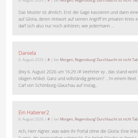
6. August 2026
|
#
| bei
Morgen, Regensburg! Durchlaucht ist nicht Tab
Das Muster ist ähnlich. Erst die Gage kassieren und dann ein
auf Gloria, deren Antwort auf seinen Angriff im privaten Kreis e
darf sich also nur noch anhören, wie jedermann ...
Daniela
6. August 2026
|
#
| bei
Morgen, Regensburg! Durchlaucht ist nicht Tab
@xy 6. August 2026 um 16:29 /# Veehrter xy , das stand woh
obigen Artikel. Ganz und vollständig gelesen? ...'In einem Reel,
Carl von Schönburg-Glauchau auf Instag...
Ein Haberer2
6. August 2026
|
#
| bei
Morgen, Regensburg! Durchlaucht ist nicht Tab
Ach, Herr Aigner, was wäre ihr Portal ohne die Gloria: Eine lin
Suppe, die niemandem schmeckt. Sie bringt Frische in ihren 