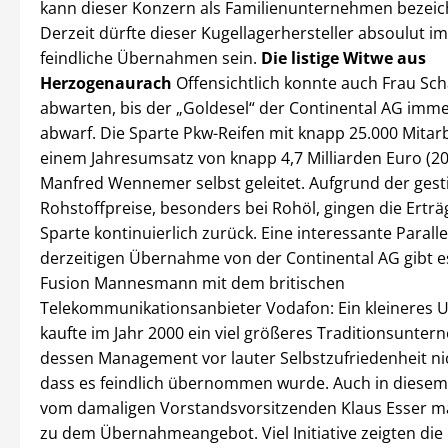
kann dieser Konzern als Familienunternehmen bezeic
Derzeit dürfte dieser Kugellagerhersteller absoulut 
feindliche Übernahmen sein.
Die listige Witwe aus
Herzogenaurach
Offensichtlich konnte auch Frau Sch
abwarten, bis der „Goldesel“ der Continental AG imm
abwarf. Die Sparte Pkw-Reifen mit knapp 25.000 Mitar
einem Jahresumsatz von knapp 4,7 Milliarden Euro (2
Manfred Wennemer selbst geleitet. Aufgrund der ges
Rohstoffpreise, besonders bei Rohöl, gingen die Erträ
Sparte kontinuierlich zurück. Eine interessante Paralle
derzeitigen Übernahme von der Continental AG gibt e
Fusion Mannesmann mit dem britischen
Telekommunikationsanbieter Vodafon: Ein kleineres
kaufte im Jahr 2000 ein viel größeres Traditionsunter
dessen Management vor lauter Selbstzufriedenheit n
dass es feindlich übernommen wurde. Auch in diesem 
vom damaligen Vorstandsvorsitzenden Klaus Esser m
zu dem Übernahmeangebot. Viel Initiative zeigten die 