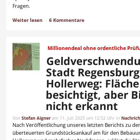
Fragen.
Weiter lesen
6 Kommentare
Millionendeal ohne ordentliche Prüf
Geldverschwendu
Stadt Regensbur
Hollerweg: Fläche
besichtigt, aber 
nicht erkannt
Von
Stefan Aigner
am
11. Juli 2025 um 12:52 Uhr
in
Nachric
Nach Veröffentlichung unseres letzten Berichts zu d
überteuerten Grundstücksankauf am für den Bebauu