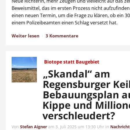
Neue Richterin, mehr Zeugen und vielleicht auf das ze
Beweismittel, das im ersten Prozess nicht aufzufinden 
einen neuen Termin, um die Frage zu klären, ob ein 30
einem Polizeibeamten einen Schlag versetzt hat.
Weiter lesen
3 Kommentare
Biotope statt Baugebiet
„Skandal“ am
Regensburger Kei
Bebauungsplan au
Kippe und Millio
verschleudert?
Von
Stefan Aigner
am
3. Juli 2025 um 13:30 Uhr
in
Nachrich