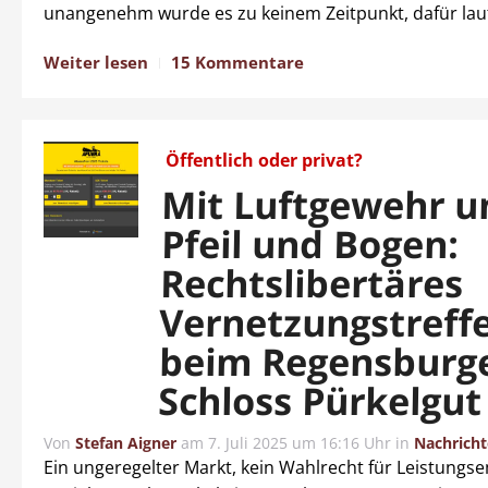
unangenehm wurde es zu keinem Zeitpunkt, dafür lau
Weiter lesen
15 Kommentare
Öffentlich oder privat?
Mit Luftgewehr u
Pfeil und Bogen:
Rechtslibertäres
Vernetzungstreff
beim Regensburg
Schloss Pürkelgut
Von
Stefan Aigner
am
7. Juli 2025 um 16:16 Uhr
in
Nachrich
Ein ungeregelter Markt, kein Wahlrecht für Leistungs