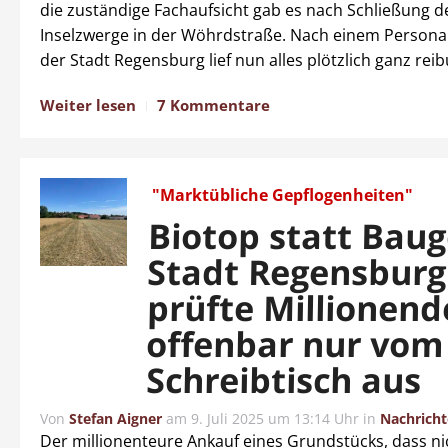
die zuständige Fachaufsicht gab es nach Schließung de
Inselzwerge in der Wöhrdstraße. Nach einem Persona
der Stadt Regensburg lief nun alles plötzlich ganz rei
Weiter lesen
7 Kommentare
"Marktübliche Gepflogenheiten"
Biotop statt Baug
Stadt Regensburg
prüfte Millionend
offenbar nur vom
Schreibtisch aus
Von
Stefan Aigner
am
9. Juli 2025 um 13:14 Uhr
in
Nachrich
Der millionenteure Ankauf eines Grundstücks, dass nic