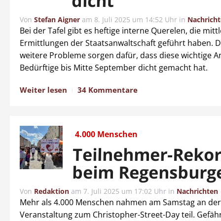
dicht
Von
Stefan Aigner
am
8. Juli 2025 um 14:52 Uhr
in
Nachrich
Bei der Tafel gibt es heftige interne Querelen, die mitt
Ermittlungen der Staatsanwaltschaft geführt haben. 
weitere Probleme sorgen dafür, dass diese wichtige An
Bedürftige bis Mitte September dicht gemacht hat.
Weiter lesen
34 Kommentare
4.000 Menschen
Teilnehmer-Reko
beim Regensburg
Von
Redaktion
am
7. Juli 2025 um 17:02 Uhr
in
Nachrichten
Mehr als 4.000 Menschen nahmen am Samstag an der
Veranstaltung zum Christopher-Street-Day teil. Gefähr