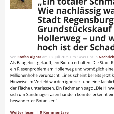
„Ein totaler Schm
Wie nachlässig wa
Stadt Regensburg
Grundstückskauf
Hollerweg – und 
hoch ist der Scha
Von
Stefan Aigner
am
18. Juli 2025 um 14:49 Uhr
in
Nachric
Als Baugebiet gekauft, ein Biotop erhalten. Die Stadt
ein Riesenproblem am Hollerweg und womöglich eine
Millionenhöhe verursacht. Eines scheint bereits jetzt k
Hinweise im Vorfeld wurden ignoriert und eine fachli
der Fläche unterlassen. Ein Fachmann sagt: „Die Hinwe
sich um Sandmagerrasen handeln könnte, erkennt ei
bewanderter Botaniker.“
Weiter lesen
9 Kommentare