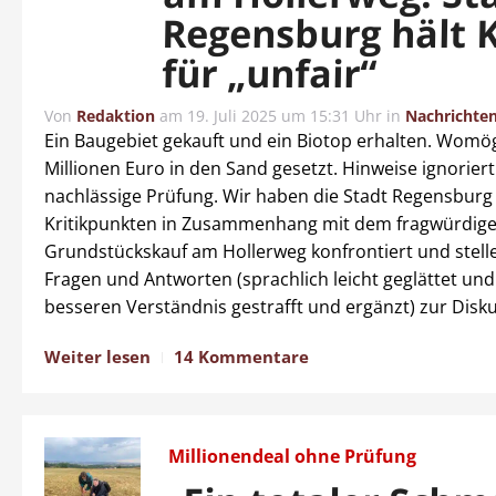
Regensburg hält K
für „unfair“
Von
Redaktion
am
19. Juli 2025 um 15:31 Uhr
in
Nachrichte
Ein Baugebiet gekauft und ein Biotop erhalten. Womög
Millionen Euro in den Sand gesetzt. Hinweise ignorier
nachlässige Prüfung. Wir haben die Stadt Regensbur
Kritikpunkten in Zusammenhang mit dem fragwürdig
Grundstückskauf am Hollerweg konfrontiert und stelle
Fragen und Antworten (sprachlich leicht geglättet un
besseren Verständnis gestrafft und ergänzt) zur Disku
Weiter lesen
14 Kommentare
Millionendeal ohne Prüfung