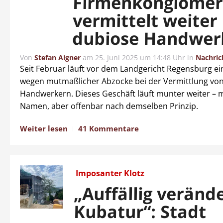
Firmenkonglomer
vermittelt weiter
dubiose Handwer
Von
Stefan Aigner
am
25. Juni 2025 um 14:48 Uhr
in
Nachric
Seit Februar läuft vor dem Landgericht Regensburg ei
wegen mutmaßlicher Abzocke bei der Vermittlung vo
Handwerkern. Dieses Geschäft läuft munter weiter – 
Namen, aber offenbar nach demselben Prinzip.
Weiter lesen
41 Kommentare
Imposanter Klotz
„Auffällig veränd
Kubatur“: Stadt