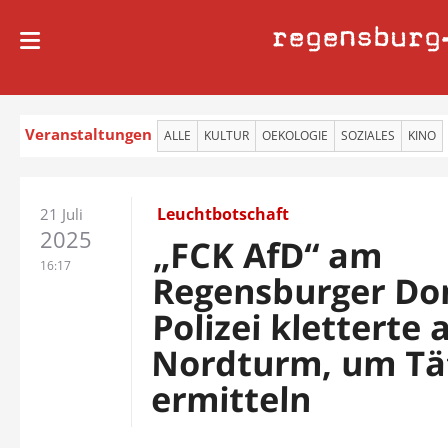
regensburg
Veranstaltungen
ALLE
KULTUR
OEKOLOGIE
SOZIALES
KINO
Leuchtbotschaft
21 Juli
2025
„FCK AfD“ am
16:17
Regensburger Do
Polizei kletterte 
Nordturm, um Tä
ermitteln