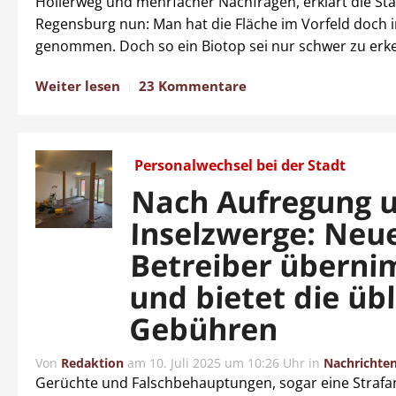
Hollerweg und mehrfacher Nachfragen, erklärt die St
Regensburg nun: Man hat die Fläche im Vorfeld doch 
genommen. Doch so ein Biotop sei nur schwer zu erk
Weiter lesen
23 Kommentare
Personalwechsel bei der Stadt
Nach Aufregung 
Inselzwerge: Neu
Betreiber überni
und bietet die üb
Gebühren
Von
Redaktion
am
10. Juli 2025 um 10:26 Uhr
in
Nachrichte
Gerüchte und Falschbehauptungen, sogar eine Strafa