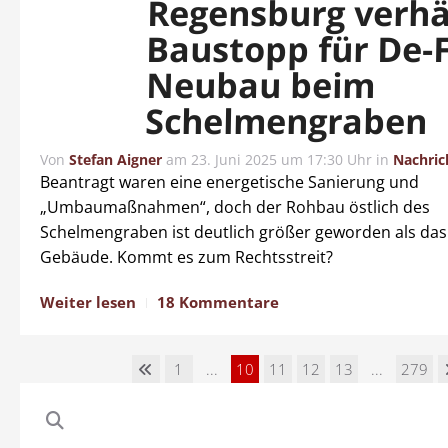
Regensburg verh
Baustopp für De-
Neubau beim
Schelmengraben
Von
Stefan Aigner
am
23. Juni 2025 um 17:30 Uhr
in
Nachric
Beantragt waren eine energetische Sanierung und
„Umbaumaßnahmen“, doch der Rohbau östlich des
Schelmengraben ist deutlich größer geworden als das
Gebäude. Kommt es zum Rechtsstreit?
Weiter lesen
18 Kommentare
1
...
10
11
12
13
...
279