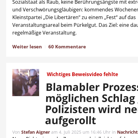
Sozialstaat als Raub, keine Berührungsängste mit ex
und Verschwörungsgläubigen: kommendes Wochenend
Kleinstpartei „Die Libertären“ zu einem „Fest“ auf das
Veranstaltungsareal beim Pürkelgut. Das Ziel: eine d
regelmäßige Veranstaltung.
Weiter lesen
60 Kommentare
Wichtiges Beweisvideo fehlte
Blamabler Proze
möglichen Schlag
Polizisten wird n
aufgerollt
Von
Stefan Aigner
am
4. Juli 2025 um 16:46 Uhr
in
Nachrich