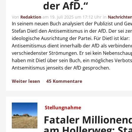
der AfD.“
Von
Redaktion
am
19. Juli 2025 um 17:12 Uhr
in
Nachrichte
In seinem neuen Buch analysiert der Publizist und Ge
Stefan Dietl den Antisemitismus in der AfD. Der sei zen
ideologische Ausrichtung der Partei. Für Dietl ist klar:
Antisemitismus dient innerhalb der AfD als verbinde
verschiedenster Strömungen. Er sei kein Nebenschaup
haben mit Dietl über sein Buch, ein mögliches Verbot
Antsemitismus jenseits der AfD gesprochen.
Weiter lesen
45 Kommentare
Stellungnahme
Fataler Millionen
am Hollerweg: St