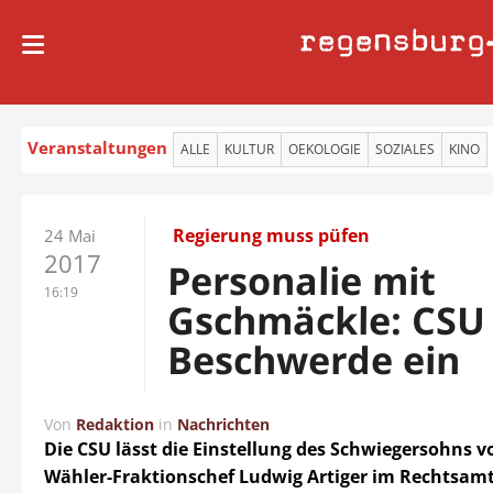
regensburg
Veranstaltungen
ALLE
KULTUR
OEKOLOGIE
SOZIALES
KINO
Regierung muss püfen
24 Mai
2017
Personalie mit
16:19
Gschmäckle: CSU 
Beschwerde ein
Von
Redaktion
in
Nachrichten
Die CSU lässt die Einstellung des Schwiegersohns v
Wähler-Fraktionschef Ludwig Artiger im Rechtsamt