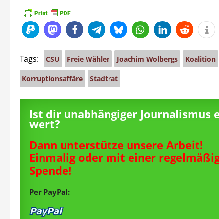
Tags:
CSU
Freie Wähler
Joachim Wolbergs
Koalition
Korruptionsaffäre
Stadtrat
Ist dir unabhängiger Journalismus 
wert?
Dann unterstütze unsere Arbeit!
Einmalig oder mit einer regelmäßi
Spende!
Per PayPal: