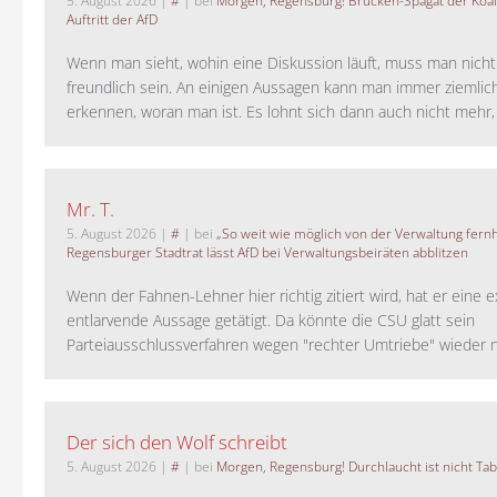
5. August 2026
|
#
| bei
Morgen, Regensburg! Brücken-Spagat der Koali
Auftritt der AfD
Wenn man sieht, wohin eine Diskussion läuft, muss man nich
freundlich sein. An einigen Aussagen kann man immer ziemlich
erkennen, woran man ist. Es lohnt sich dann auch nicht mehr, a
Mr. T.
5. August 2026
|
#
| bei
„So weit wie möglich von der Verwaltung fernh
Regensburger Stadtrat lässt AfD bei Verwaltungsbeiräten abblitzen
Wenn der Fahnen-Lehner hier richtig zitiert wird, hat er eine 
entlarvende Aussage getätigt. Da könnte die CSU glatt sein
Parteiausschlussverfahren wegen "rechter Umtriebe" wieder ne
Der sich den Wolf schreibt
5. August 2026
|
#
| bei
Morgen, Regensburg! Durchlaucht ist nicht Tab