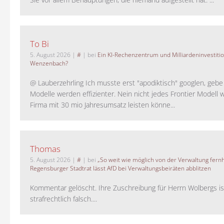
To Bi
5. August 2026
|
#
| bei
Ein KI-Rechenzentrum und Milliardeninvestiti
Wenzenbach?
@ Lauberzehrling Ich musste erst "apodiktisch" googlen, gebe i
Modelle werden effizienter. Nein nicht jedes Frontier Modell w
Firma mit 30 mio Jahresumsatz leisten könne...
Thomas
5. August 2026
|
#
| bei
„So weit wie möglich von der Verwaltung fernh
Regensburger Stadtrat lässt AfD bei Verwaltungsbeiräten abblitzen
Kommentar gelöscht. Ihre Zuschreibung für Herrn Wolbergs is
strafrechtlich falsch....