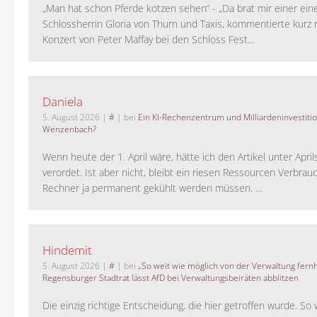
„Man hat schon Pferde kotzen sehen“ - „Da brat mir einer ein
Schlossherrin Gloria von Thurn und Taxis, kommentierte kurz
Konzert von Peter Maffay bei den Schloss Fest...
Daniela
5. August 2026
|
#
| bei
Ein KI-Rechenzentrum und Milliardeninvestiti
Wenzenbach?
Wenn heute der 1. April wäre, hätte ich den Artikel unter Apri
verordet. Ist aber nicht, bleibt ein riesen Ressourcen Verbrauc
Rechner ja permanent gekühlt werden müssen. ...
Hindemit
5. August 2026
|
#
| bei
„So weit wie möglich von der Verwaltung fernh
Regensburger Stadtrat lässt AfD bei Verwaltungsbeiräten abblitzen
Die einzig richtige Entscheidung, die hier getroffen wurde. So 