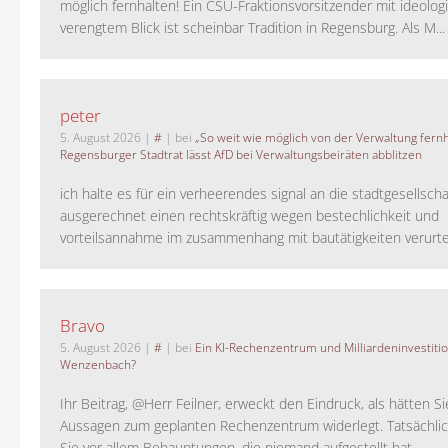
möglich fernhalten! Ein CSU-Fraktionsvorsitzender mit ideolog
verengtem Blick ist scheinbar Tradition in Regensburg. Als M...
peter
5. August 2026
|
#
| bei
„So weit wie möglich von der Verwaltung fernh
Regensburger Stadtrat lässt AfD bei Verwaltungsbeiräten abblitzen
ich halte es für ein verheerendes signal an die stadtgesellscha
ausgerechnet einen rechtskräftig wegen bestechlichkeit und
vorteilsannahme im zusammenhang mit bautätigkeiten verurteilt
Bravo
5. August 2026
|
#
| bei
Ein KI-Rechenzentrum und Milliardeninvestiti
Wenzenbach?
Ihr Beitrag, @Herr Feilner, erweckt den Eindruck, als hätten Si
Aussagen zum geplanten Rechenzentrum widerlegt. Tatsächlic
Sie vor allem Behauptungen, die niemand aufgestellt hat. ...