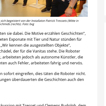
ich begeistert von der Installaton Patrick Tressets (Mitte in
chmids (rechts). Foto: bvg
en sie dabei. Die Motive erzählen Geschichten“,
eten Exponate mit Tier und Natur stünden für
 „Wir kennen die ausgestellten Objekte“,
ädel, der für die Vanitas stehe. Die Roboter
, arbeiteten jedoch als autonome Künstler, die
hten auch Fehler, arbeiteten fahrig und nervös.
 sofort eingreifen, dies täten die Roboter nicht.
nungen überdauerten die Geschichten auch den
skussion mit Tresset und Clemens Rudolph, dem