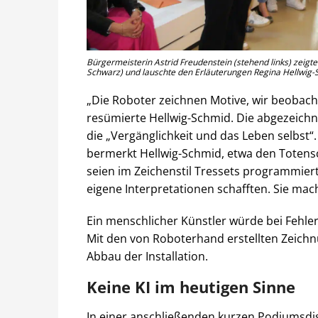
Bürgermeisterin Astrid Freudenstein (stehend links) zeigte s
Schwarz) und lauschte den Erläuterungen Regina Hellwig-S
„Die Roboter zeichnen Motive, wir beobacht
resümierte Hellwig-Schmid. Die abgezeichn
die „Vergänglichkeit und das Leben selbst“.
bermerkt Hellwig-Schmid, etwa den Totensch
seien im Zeichenstil Tressets programmiert
eigene Interpretationen schafften. Sie mac
Ein menschlicher Künstler würde bei Fehlern
Mit den von Roboterhand erstellten Zeich
Abbau der Installation.
Keine KI im heutigen Sinne
In einer anschließenden kurzen Podiumsdi