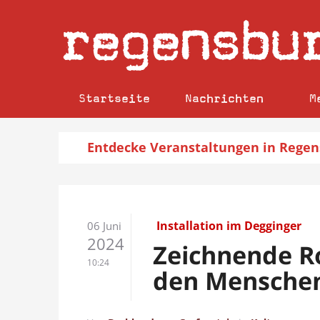
regensbu
Startseite
Nachrichten
M
Entdecke
Veranstaltungen
in Regen
Installation im Degginger
06 Juni
2024
Zeichnende R
10:24
den Mensche