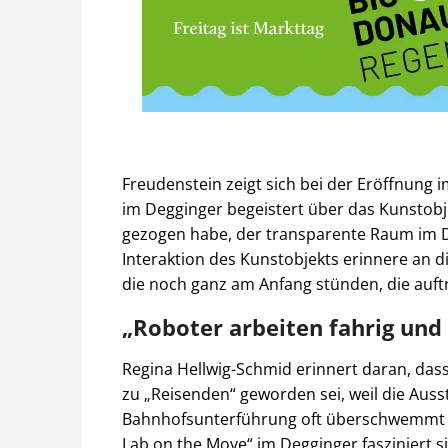
Freudenstein zeigt sich bei der Eröffnung
im Degginger begeistert über das Kunstobj
gezogen habe, der transparente Raum im D
Interaktion des Kunstobjekts erinnere an di
die noch ganz am Anfang stünden, die auf
„Roboter arbeiten fahrig und
Regina Hellwig-Schmid erinnert daran, da
zu „Reisenden“ geworden sei, weil die Auss
Bahnhofsunterführung oft überschwemmt w
Lab on the Move“ im Degginger fasziniert si