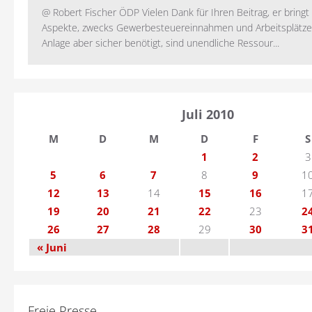
@ Robert Fischer ÖDP Vielen Dank für Ihren Beitrag, er bring
Aspekte, zwecks Gewerbesteuereinnahmen und Arbeitsplätze
Anlage aber sicher benötigt, sind unendliche Ressour...
Juli 2010
M
D
M
D
F
S
1
2
3
5
6
7
8
9
1
12
13
14
15
16
1
19
20
21
22
23
2
26
27
28
29
30
3
« Juni
Freie Presse