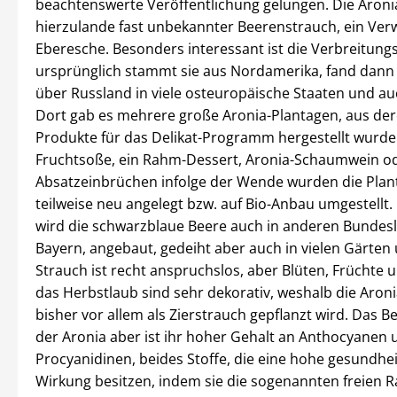
beachtenswerte Veröffentlichung gelungen. Die Aronia
hierzulande fast unbekannter Beerenstrauch, ein Ver
Eberesche. Besonders interessant ist die Verbreitung
ursprünglich stammt sie aus Nordamerika, fand dann
über Russland in viele osteuropäische Staaten und au
Dort gab es mehrere große Aronia-Plantagen, aus der
Produkte für das Delikat-Programm hergestellt wurde
Fruchtsoße, ein Rahm-Dessert, Aronia-Schaumwein od
Absatzeinbrüchen infolge der Wende wurden die Pla
teilweise neu angelegt bzw. auf Bio-Anbau umgestellt.
wird die schwarzblaue Beere auch in anderen Bundeslä
Bayern, angebaut, gedeiht aber auch in vielen Gärten
Strauch ist recht anspruchslos, aber Blüten, Früchte
das Herbstlaub sind sehr dekorativ, weshalb die Aroni
bisher vor allem als Zierstrauch gepflanzt wird. Das 
der Aronia aber ist ihr hoher Gehalt an Anthocyanen 
Procyanidinen, beides Stoffe, die eine hohe gesundhe
Wirkung besitzen, indem sie die sogenannten freien R