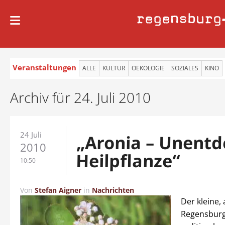
regensburg
Veranstaltungen
ALLE
KULTUR
OEKOLOGIE
SOZIALES
KINO
Archiv für 24. Juli 2010
24 Juli
„Aronia – Unentd
2010
Heilpflanze“
10:50
Von
Stefan Aigner
in
Nachrichten
Der kleine, 
Regensburg