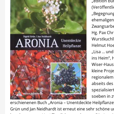
„edition b
(Veröffentl
„Begegnung
ehemaligen
Zwangsarbe
Hg. Pax Chri
Wurstkuchl
Helmut Hoe
„Lisa … und
ins Heim“, 
Wiser-Haus)
kleine Proj
regionalem
abseits de
spezialisier
soeben in z
erschienenen Buch „Aronia – Unentdeckte Heilpflanze“
Grün und Jan Neidhardt ist erneut eine sehr schöne 